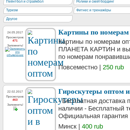
Пейнтбол и страйкбол
Ролики и скейтбординг
Туризм
Фитнес и тренажёры
Другое
Картины по номерам
24.05.2017
Просмотров:
Картины по номерам оп
471
Запомнить!
ПЛАНЕТА КАРТИН и выб
по номерам понравивши
Повсеместно |
250 rub
Гироскутеры оптом и
22.02.2017
Просмотров:
- Бесплатная доставка 
463
Запомнить!
наличии - Бесплатный т
Официальная гарантия 
Минск |
400 rub