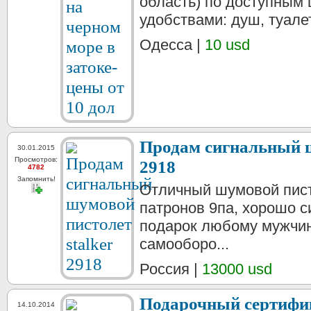
область) по доступным 
удобствами: душ, туалет
Одесса |
10 usd
Продам сигнальный ш
30.01.2015
Просмотров:
2918
4782
Запомнить!
Отличный шумовой пист
патронов 9па, хорошо с
подарок любому мужчин
самооборо...
Россия |
13000 usd
Подарочный сертифик
14.10.2014