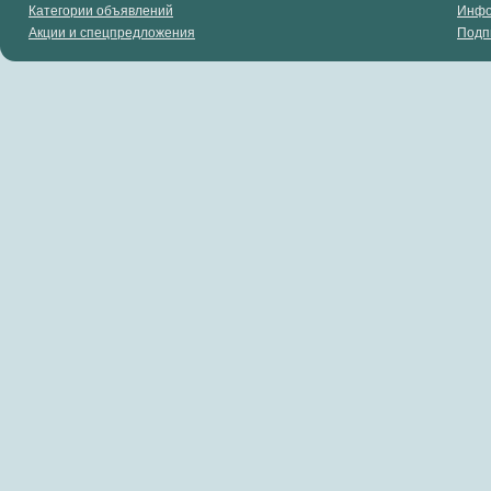
Категории объявлений
Инф
Акции и спецпредложения
Подп