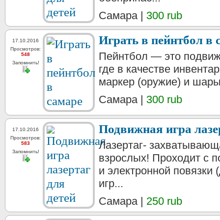
Самара |
300 rub
Играть в пейнтбол в 
17.10.2016
Просмотров:
Пейнтбол — это подвижн
548
Запомнить!
где в качестве инвента
маркер (оружие) и шары
Самара |
300 rub
Подвижная игра лазер
17.10.2016
Просмотров:
Лазертаг- захватывающа
583
Запомнить!
взрослых! Проходит с 
и электронной повязки 
игр...
Самара |
250 rub