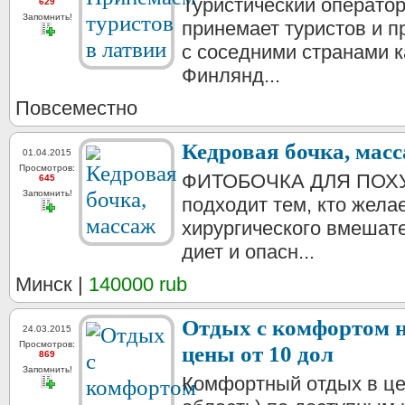
Туристический оператор
629
Запомнить!
принемает туристов и п
с соседними странами к
Финлянд...
Повсеместно
Кедровая бочка, мас
01.04.2015
Просмотров:
ФИТОБОЧКА ДЛЯ ПОХУ
645
Запомнить!
подходит тем, кто желае
хирургического вмешат
диет и опасн...
Минск |
140000 rub
Отдых с комфортом на
24.03.2015
Просмотров:
цены от 10 дол
869
Запомнить!
Комфортный отдых в це