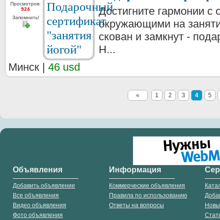
Просмотров:
Достигните гармонии с 
924
Запомнить!
окружающими на заняти
скован и замкнут - под
Н...
Минск |
46 usd
«
1
2
3
4
5
Объявления
Информация
Се
Добавить объявление
Коммерческие объявления
Ката
Все объявления
Правила по использованию
Доба
Видео объявления
Ответы на вопросы
Новы
Фото объявления
Стат