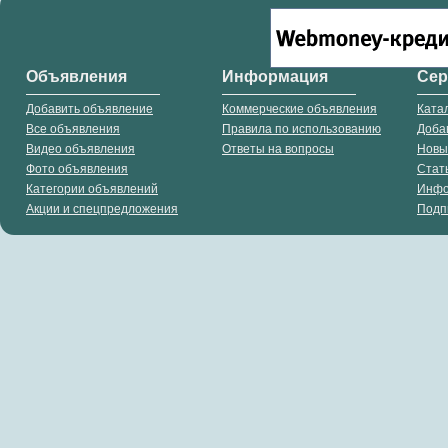
Объявления
Информация
Се
Добавить объявление
Коммерческие объявления
Ката
Все объявления
Правила по использованию
Доба
Видео объявления
Ответы на вопросы
Новы
Фото объявления
Стат
Категории объявлений
Инф
Акции и спецпредложения
Подп