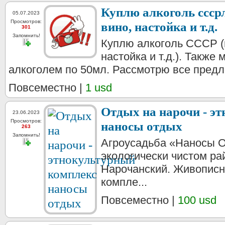
Куплю алкоголь сссрл
05.07.2023
Просмотров:
вино, настойка и т.д.
301
Запомнить!
Куплю алкоголь СССР (в
настойка и т.д.). Также
алкоголем по 50мл. Рассмотрю все пред
Повсеместно |
1 usd
Отдых на нарочи - э
23.06.2023
Просмотров:
наносы отдых
263
Запомнить!
Агроусадьба «Наносы О
экологически чистом ра
Нарочанский. Живописн
компле...
Повсеместно |
100 usd