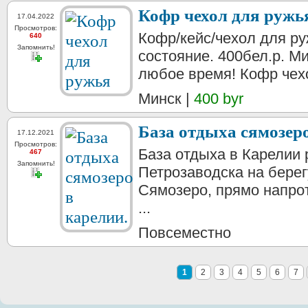
Кофр чехол для ружь
17.04.2022
Просмотров:
Кофр/кейс/чехол для р
640
Запомнить!
состояние. 400бел.р. Ми
любое время! Кофр че
Минск |
400 byr
База отдыха сямозеро
17.12.2021
Просмотров:
База отдыха в Карелии 
467
Запомнить!
Петрозаводска на берег
Сямозеро, прямо напро
...
Повсеместно
1
2
3
4
5
6
7