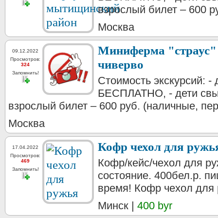
взрослый билет – 600 ру
Москва
Миниферма "страус" 
09.12.2022
Просмотров:
чиверво
324
Запомнить!
Стоимость экскурсий: - д
БЕСПЛАТНО, - дети свыше
взрослый билет – 600 руб. (наличные, пер
Москва
Кофр чехол для ружь
17.04.2022
Просмотров:
Кофр/кейс/чехол для р
469
Запомнить!
состояние. 400бел.р. п
время! Кофр чехол дл
Минск |
400 byr