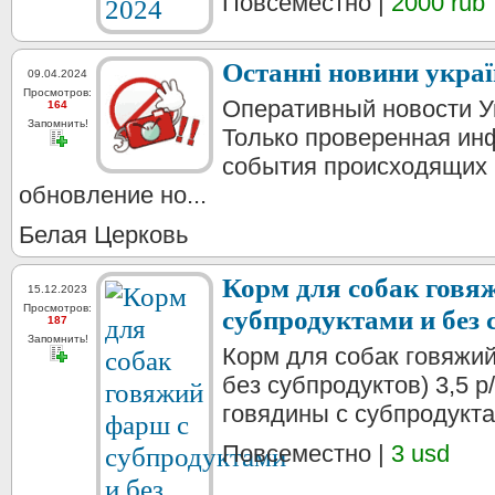
Повсеместно |
2000 rub
Останні новини україн
09.04.2024
Просмотров:
Оперативный новости У
164
Запомнить!
Только проверенная ин
события происходящих 
обновление но...
Белая Церковь
Корм для собак говя
15.12.2023
Просмотров:
субпродуктами и без 
187
Запомнить!
Корм для собак говяжи
без субпродуктов) 3,5 р
говядины с субпродукта
Повсеместно |
3 usd