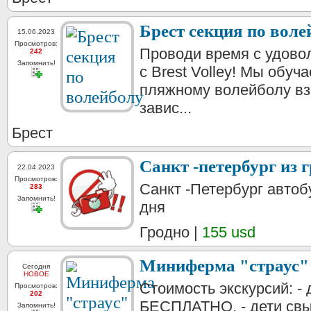
Брест секция по воле
15.06.2023
Просмотров:
Проводи время с удово
242
Запомнить!
с Brest Volley! Мы обуч
пляжному волейболу вз
завис...
Брест
Санкт -петербург из 
22.04.2023
Просмотров:
Санкт -Петербург автоб
283
Запомнить!
дня
Гродно |
155 usd
Миниферма "страус"
Сегодня
НОВОЕ
Стоимость экскурсий: - д
Просмотров:
202
БЕСПЛАТНО, - дети свыше
Запомнить!