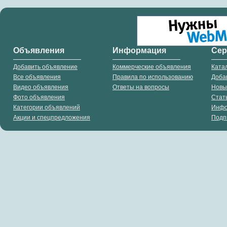
Объявления
Информация
Се
Добавить объявление
Коммерческие объявления
Ката
Все объявления
Правила по использованию
Доба
Видео объявления
Ответы на вопросы
Новы
Фото объявления
Стат
Категории объявлений
Инф
Акции и спецпредложения
Подп