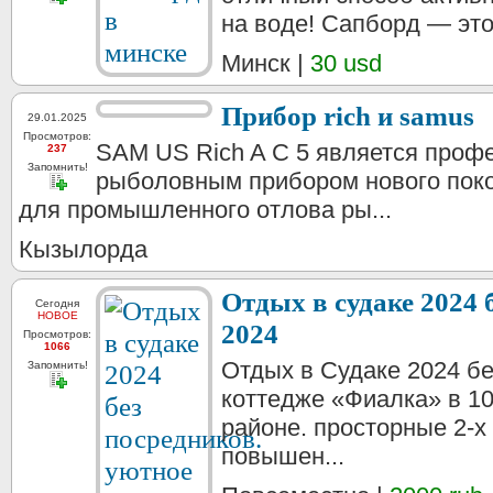
на воде! Сапборд — это
Минск |
30 usd
Прибор rich и samus
29.01.2025
Просмотров:
SAM US Rich A C 5 является про
237
Запомнить!
рыболовным прибором нового пок
для промышленного отлова ры...
Кызылорда
Отдых в судаке 2024 
Сегодня
НОВОЕ
2024
Просмотров:
1066
Отдых в Судаке 2024 б
Запомнить!
коттедже «Фиалка» в 10
районе. просторные 2-
повышен...