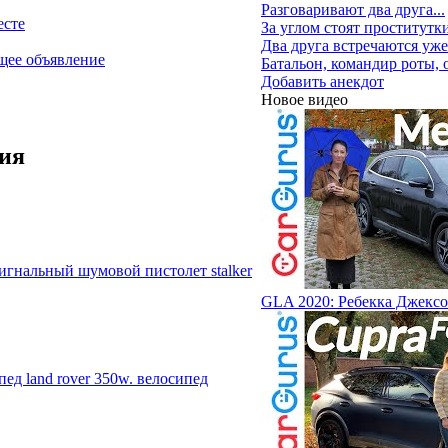
Разговаривают два друга...
есте
За углом стоят проститутки
Два друга встречаются уже.
ее объявление
Батальон, командир роты, 
Добавить анекдот
Новое видео
ия
игнальный шумовой пистолет stalker
GLA 2020: Ребекка Джексо
ед land rover 350w. велосипед