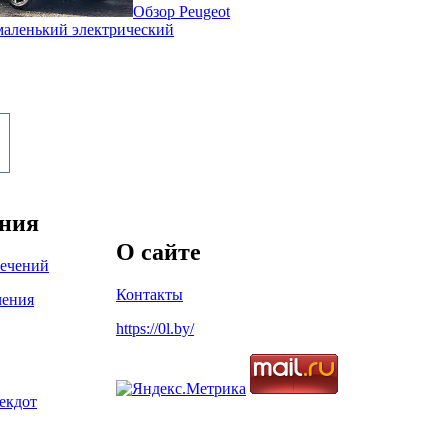
Обзор Peugeot
 маленький электрический
ения
О сайте
лечений
Контакты
чения
https://0l.by/
екдот