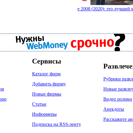
e 2008 (2020): это лучший
Сервисы
Развлеч
Каталог фирм
Рубрики разв
Добавить фирму
ия
Новые развле
Новые фирмы
нию
Видео ролики
Статьи
Анекдоты
Информеры
Расскажите ан
Подписка на RSS-ленту