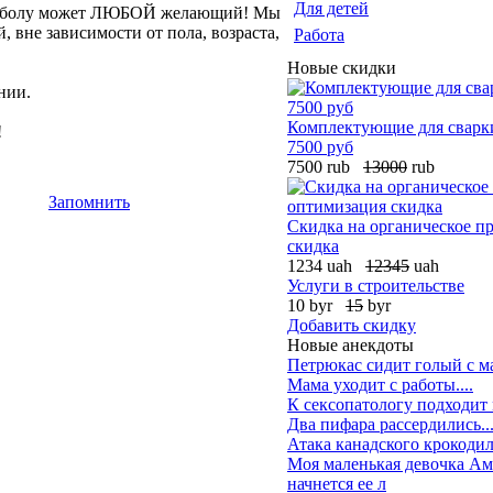
Для детей
волейболу может ЛЮБОЙ желающий! Мы
 вне зависимости от пола, возраста,
Работа
Новые скидки
нии.
Комплектующие для сварки
!
7500 руб
7500 rub
13000
rub
Запомнить
Скидка на органическое п
скидка
1234 uah
12345
uah
Услуги в строительстве
10 byr
15
byr
Добавить скидку
Новые анекдоты
Петрюкас сидит голый с м
Мама уходит с работы....
К сексопатологу подходит
Два пифара рассердились...
Атака канадского крокодил
Моя маленькая девочка Ама
начнется ее л