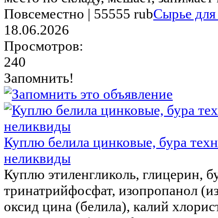
Повсеместно |
55555 rub
Сырье для
18.06.2026
Просмотров:
240
Запомнить!
Куплю белила цинковые, бура техн
неликвиды
Куплю этиленгликоль, глицерин, б
тринатрийфосфат, изопропанол (и
оксид цина (белила), калий хлорист