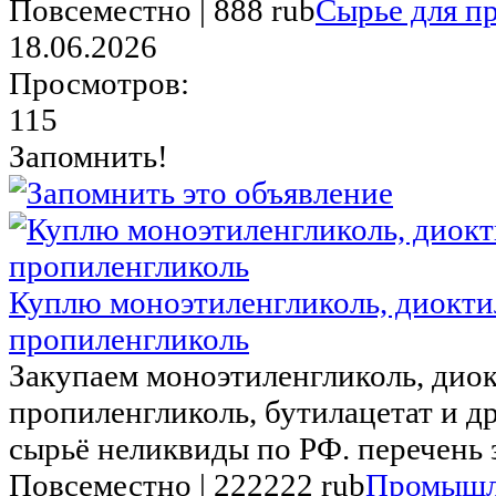
Повсеместно |
888 rub
Сырье для п
18.06.2026
Просмотров:
115
Запомнить!
Куплю моноэтиленгликоль, диокти
пропиленгликоль
Закупаем моноэтиленгликоль, диок
пропиленгликоль, бутилацетат и д
сырьё неликвиды по РФ. перечень з
Повсеместно |
222222 rub
Промышл