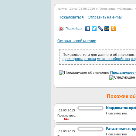
Услуги | Дата: 08.08.2026 г. (Окончание публикации: 
Пожаловаться
Отправить на e-mail
Падзяліцца
Оставить своё мнение
Поисковые теги для данного объявления:
фрезеровка
станки
металлообработка
че
Предыдущее 
Похожие о
Координатно-проби
02.03.2015
Повсеместно
Просмотров:
540
Разматыватель кр 
02.03.2015
Повсеместно