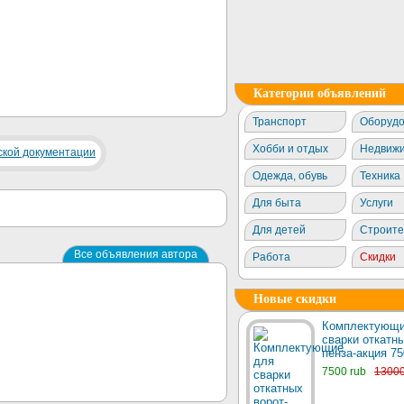
Категории объявлений
Транспорт
Оборудо
Хобби и отдых
Недвижи
Одежда, обувь
Техника
Для быта
Услуги
Для детей
Строите
Все объявления автора
Работа
Скидки
Новые скидки
Комплектующи
сварки откатны
пенза-акция 75
7500 rub
1300