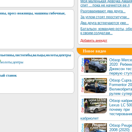
Моя маленькая девочка Амай
спит ... пока не начнется ее л
Разговаривают два друга...
ины, пресс-ножницы, машины гибочные,
За углом стоят проститутки...
Два друга встречаются уже...
Батальон, командир роты, об
к своим солдатам...
Добавить анекдот
Новое видео
ильотины,листогибы,вальцы,молоты,центры
Обзор Merc
b
2020: Ребек
Джексон тес
первую ступ
ный станок
Обзор Cupra
Formentor 20
Великобрита
рулем супер
Обзор кабри
Lexus LC 50
почему при
тестировани
кабриолет
Обзор Peuge
2008 (2020):