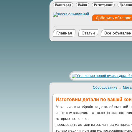
Ваш город
Войти
Регистрация
Добавит
Добавить объявле
Главная
Статьи
Все объявлен
Оборудование
→
Мета
Изготовим детали по вашей ко
Механическая обработка деталей высокой т
чертежам заказчика , а также на станках с
которые позволяют
производить детали из различных материало
только в единичном или мелкосерийном исп