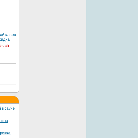
айта seo
кидка
5
uah
 в сауне
жчина
рикол.