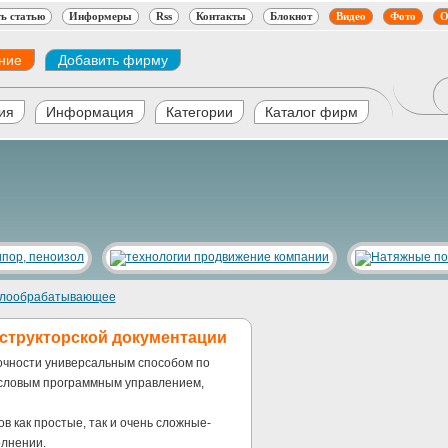
ь статью
Информеры
Rss
Контакты
Блокнот
Видео
Фото
О
ние
Добавить фирму
ия
Информация
Категории
Каталог фирм
лообрабатывающее
нструкторской документации
очности универсальным способом по
 числовым программным управлением,
в как простые, так и очень сложные-
олнении.