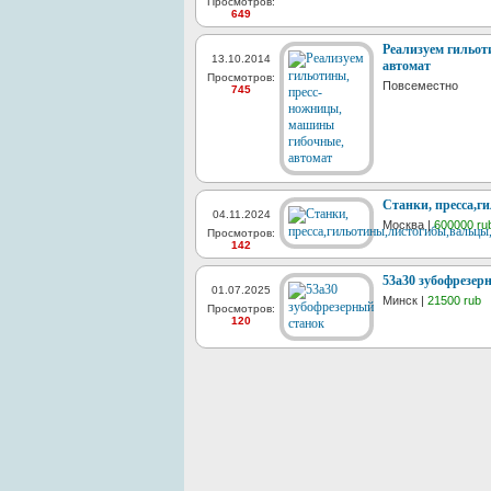
Просмотров:
649
Реализуем гильот
13.10.2014
автомат
Просмотров:
Повсеместно
745
Станки, пресса,г
04.11.2024
Москва |
600000 ru
Просмотров:
142
53а30 зубофрезер
01.07.2025
Минск |
21500 rub
Просмотров:
120