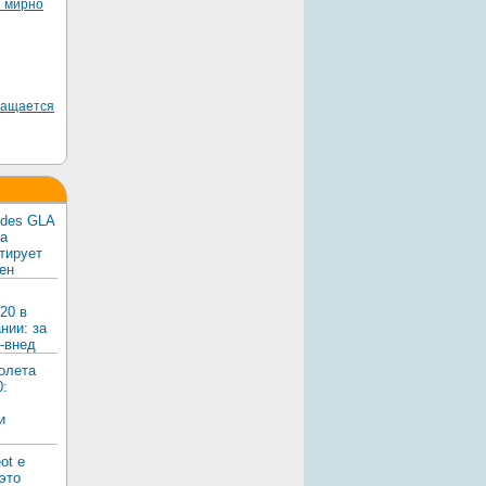
я мирно
ращается
edes GLA
ка
тирует
ен
20 в
нии: за
-внед
олета
0:
и
ot e
 это