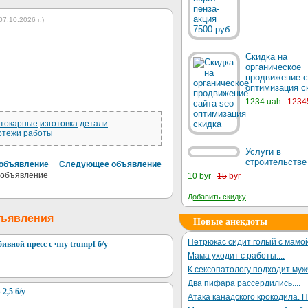
07.10.2026 г.)
Скидка на
органическое
продвижение с
оптимизация с
1234 uah
1234
токарные
изготовка
детали
ртежи
работы
Услуги в
строительстве
объявление
Следующее объявление
10 byr
15
byr
Добавить скидку
бъявления
Новые анекдоты
Петрюкас сидит голый с мамой
вной пресс с чпу trumpf б/у
Мама уходит с работы....
К сексопатологу подходит му
Два пифара рассердились....
2,5 б/у
Атака канадского крокодила. П