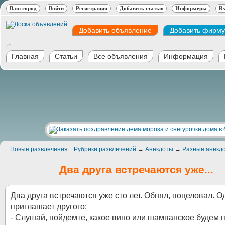
Ваш город
Войти
Регистрация
Добавить статью
Информеры
Rs
Добавить объявление
Добавить фирму
Главная
Статьи
Все объявления
Информация
Новые развлечения
Рубрики развлечений
→
Анекдоты
→
Разные анекд
Два друга встречаются уже...
Два друга встречаются уже сто лет. Обнял, поцеловал. О
приглашает другого:
- Слушай, пойдемте, какое вино или шампанское будем п