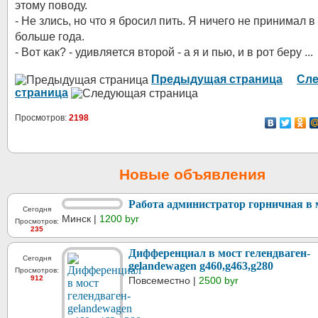
этому поводу.
- Не злись, но что я бросил пить. Я ничего не принимал в
больше года.
- Вот как? - удивляется второй - а я и пью, и в рот беру ...
Предыдущая страница
Сл
страница
Просмотров:
2198
Новые объявления
Работа администратор горничная в 
Сегодня
Минск |
1200 byr
Просмотров:
235
Дифференциал в мост гелендваген-
Сегодня
gelandewagen g460,g463,g280
Просмотров:
912
Повсеместно |
2500 byr