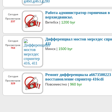
Работа администратор горничная в
Сегодня
верхнедвинске.
Просмотров:
237
Витебск |
1200 byr
Дифференциал мостов мерседес спри
Сегодня
411
Просмотров:
763
Минск |
1500 byr
Ремонт дифференциала a6673500223
Сегодня
восстановление спринтер 416cdi
Просмотров:
329
Повсеместно |
960 byr