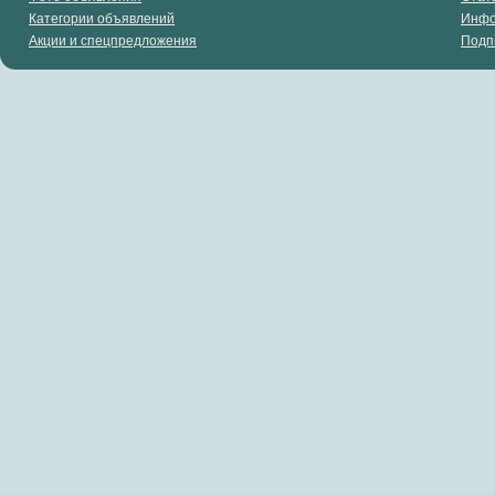
Категории объявлений
Инф
Акции и спецпредложения
Подп