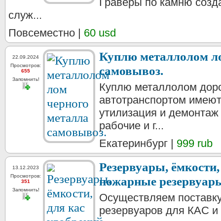
Граверы по камню созд
служ...
Повсеместно |
60 usd
Куплю металлолом ло
22.09.2024
Просмотров:
самовывоз.
655
Запомнить!
Куплю металлолом дор
автотранспортом имею
утилизация и демонтаж
рабочие и г...
Екатеринбург |
999 rub
Резервуары, ёмкости,
13.12.2023
Просмотров:
пожарные резервуары
351
Запомнить!
Осуществляем поставку
резервуаров для КАС и 