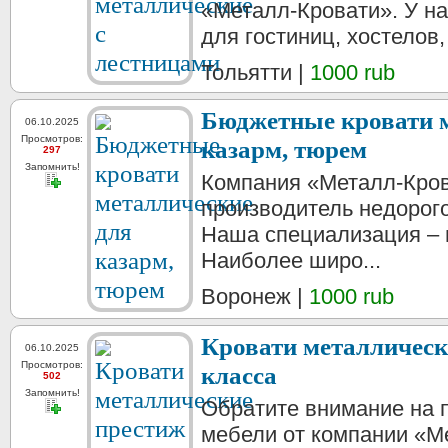
«Металл-Кровати». У на
для гостиниц, хостелов,
Тольятти |
1000 rub
Бюджетные кровати м
06.10.2025
Просмотров:
казарм, тюрем
297
Запомнить!
Компания «Металл-Кров
производитель недорог
Наша специализация – 
Наиболее широ...
Воронеж |
1000 rub
Кровати металлическ
06.10.2025
Просмотров:
класса
502
Запомнить!
Обратите внимание на 
мебели от компании «М