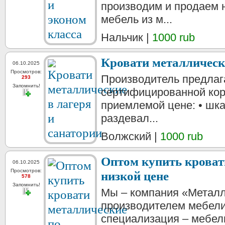
производим и продаем 
мебель из м...
Нальчик |
1000 rub
Кровати металлически
06.10.2025
Просмотров:
Производитель предлага
293
Запомнить!
сертифицированной кор
приемлемой цене: • шка
раздевал...
Волжский |
1000 rub
Оптом купить кроват
06.10.2025
Просмотров:
низкой цене
578
Запомнить!
Мы – компания «Металл
производителем мебели
специализация – мебел