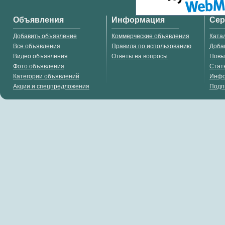
Объявления
Информация
Се
Добавить объявление
Коммерческие объявления
Ката
Все объявления
Правила по использованию
Доба
Видео объявления
Ответы на вопросы
Новы
Фото объявления
Стат
Категории объявлений
Инф
Акции и спецпредложения
Подп