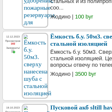
стальных и из полипроп
соо...
Жодино |
100 byr
Ёмкость б.у. 50м3. св
12.12.2023
Просмотров:
стальной изоляцией
182
Запомнить!
Ёмкость б.у. 50м3. Све
стальной изоляцией. Це
вопросы отвечу по теле
Жодино |
3500 byr
Пусковой акб sltill h
19.10.2023
Просмотров: