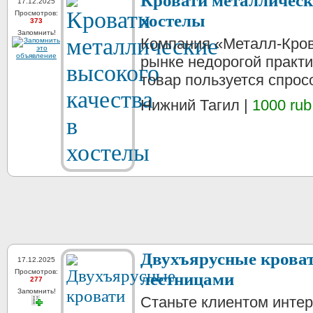
Кровати металлическ
17.12.2025
Просмотров:
хостелы
373
Запомнить!
Компания «Металл-Кров
рынке недорогой практ
товар пользуется спрос
Нижний Тагил |
1000 rub
Двухъярусные кроват
17.12.2025
Просмотров:
лестницами
277
Запомнить!
Станьте клиентом интер