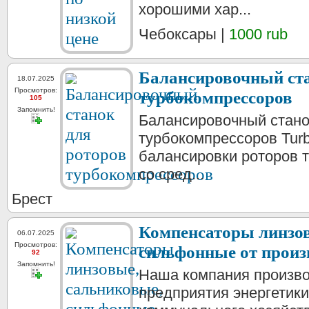
хорошими хар...
Чебоксары |
1000 rub
Балансировочный ста
18.07.2025
Просмотров:
турбокомпрессоров
105
Запомнить!
Балансировочный стано
турбокомпрессоров Turb
балансировки роторов 
со сред...
Брест
Компенсаторы линзов
06.07.2025
Просмотров:
сильфонные от произ
92
Запомнить!
Наша компания произво
предприятия энергетики