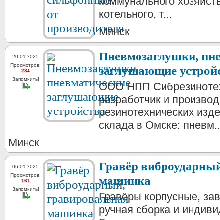
коммунального хозяйст
котельного, т...
Минск
Пневмозаглушки, пн
20.01.2025
Просмотров:
заглушающие устрой
234
Запомнить!
ООО НПП Сибрезинотех
разработчик и произво
резинотехнических изде
склада в Омске: пневм..
Минск
Гравёр виброударный
06.01.2025
Просмотров:
машинка
161
Запомнить!
Гравёры корпусные, зав
ручная сборка и индиви