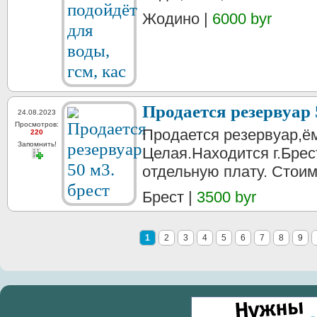
Жодино |
6000 byr
Продается резервуар 
24.08.2023
Просмотров:
Продается резервуар,ём
220
Запомнить!
Целая.Находится г.Брес
отдельную плату. Стоим
Брест |
3500 byr
1
2
3
4
5
6
7
8
9