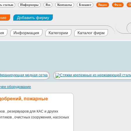
ь статью
Информеры
Rss
Контакты
Блокнот
Видео
Фото
О
ние
Добавить фирму
ия
Информация
Категории
Каталог фирм
чее оборудование
удобрений, пожарные
в , резервуаров для КАС и других
ептиков , очистных сооружения, насосных