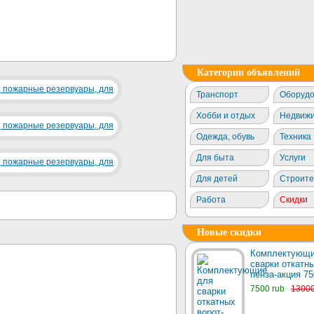
Категории объявлений
Транспорт
Оборудо
Хобби и отдых
Недвижи
Одежда, обувь
Техника
Для быта
Услуги
Для детей
Строите
Работа
Скидки
Новые скидки
Комплектующи
сварки откатны
пенза-акция 75
7500 rub
1300