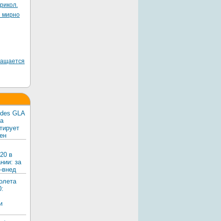
рикол.
я мирно
ращается
edes GLA
ка
тирует
ен
20 в
нии: за
-внед
олета
0:
и