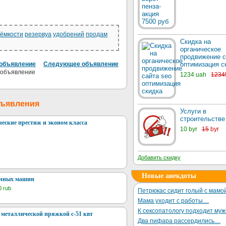
ёмкости
резервуа
удобрений
продам
Скидка на
органическое
продвижение с
оптимизация с
объявление
Следующее объявление
1234 uah
1234
бъявления
Услуги в
строительстве
еские престиж и эконом класса
10 byr
15
byr
Добавить скидку
Новые анекдоты
очных машин
0 rub
Петрюкас сидит голый с мамой
Мама уходит с работы....
К сексопатологу подходит му
 металлической пряжкой с-51 квт
Два пифара рассердились....