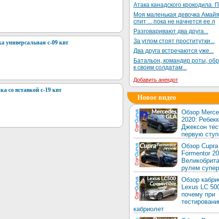
Атака канадского крокодила. П
Моя маленькая девочка Амай
спит ... пока не начнется ее л
Разговаривают два друга...
За углом стоят проститутки...
 универсальная с-09 квт
Два друга встречаются уже...
Батальон, командир роты, об
к своим солдатам...
Добавить анекдот
а со вставкой с-19 квт
Новое видео
Обзор Merc
2020: Ребек
Джексон тес
первую ступ
Обзор Cupra
Formentor 20
Великобрита
рулем супер
Обзор кабри
Lexus LC 50
почему при
тестировани
кабриолет