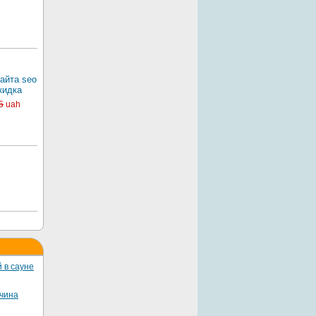
айта seo
кидка
5
uah
 в сауне
жчина