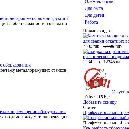
Одежда, обувь
Для быта
Для детей
аний ангаров металлоконструкций
Работа
кций любой сложности, готовы на
Новые скидки
для сварки откатных в
7500 rub
13000
rub
органическое продвиже
1234 uah
12345
uah
с оборудования
монтажу металлорежущих станков,
Услуги в
10 byr
15
byr
Добавить скидку
Статьи
елаж перемещение оборудования
Профессиональный ремо
ты по демонтажу металлорежущих
Профессиональный ремон
Как выбрать оборудова