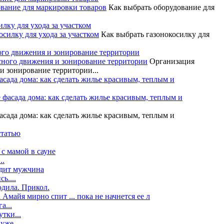
Как выбрать оборудование для
илку для ухода за участком
Как выбрать газонокосилку для
ого движения и зонирование территории
Организация
и зонирование территории...
асада дома: как сделать жилье красивым, теплым и
асада дома: как сделать жилье красивым, теплым и
статью
с мамой в сауне
..
одит мужчина
ь....
одила. Прикол.
Амайя мирно спит ... пока не начнется ее л
а...
утки...
уже...