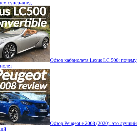
лем супер-внед
Обзор кабриолета Lexus LC 500: почему
риолет
Обзор Peugeot e 2008 (2020): это лучший
кий