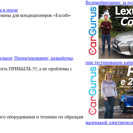
Великобритании: за ру
 в пензе
рзины для кондиционеров «Escorb»
Проектирование, разработка,
при тестировании каб
ить ПРИБЫЛЬ !!!, а не проблемы с
ого оборудования и техники по образцам
маленький электричес