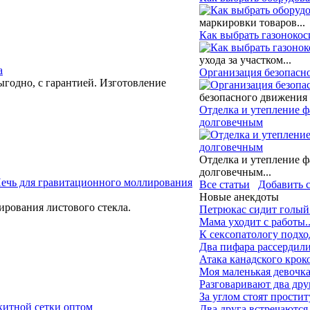
маркировки товаров...
Как выбрать газонокос
ухода за участком...
а
Организация безопасн
годно, с гарантией. Изготовление
безопасного движения 
Отделка и утепление ф
долговечным
Отделка и утепление ф
долговечным...
ечь для гравитационного моллирования
Все статьи
Добавить 
Новые анекдоты
рования листового стекла.
Петрюкас сидит голый 
Мама уходит с работы..
К сексопатологу подх
Два пифара рассердилис
Атака канадского крок
Моя маленькая девочка 
Разговаривают два друг
За углом стоят простит
итной сетки оптом
Два друга встречаются 