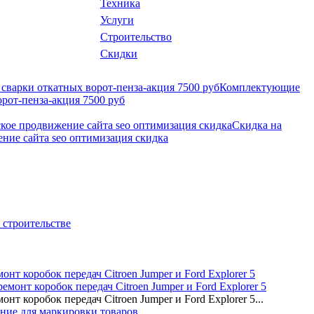
Техника
Услуги
Строительство
Скидки
Комплектующие
орот-пенза-акция 7500 руб
Скидка на
ние сайта seo оптимизация скидка
 строительстве
нт коробок передач Citroen Jumper и Ford Explorer 5
т коробок передач Citroen Jumper и Ford Explorer 5...
ние для маркировки товаров