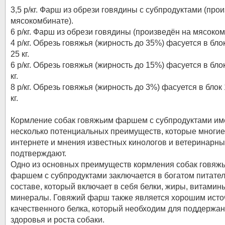
3,5 р/кг. Фарш из обрези говядины с субпродуктами (про
мясокомбинате).
6 р/кг. Фарш из обрези говядины (произведён на мясоком
4 р/кг. Обрезь говяжья (жирность до 35%) фасуется в блок
25 кг.
6 р/кг. Обрезь говяжья (жирность до 15%) фасуется в бло
кг.
8 р/кг. Обрезь говяжья (жирность до 3%) фасуется в блок 
кг.
Кормление собак говяжьим фаршем с субпродуктами им
несколько потенциальных преимуществ, которые многие 
интернете и мнения известных кинологов и ветеринарны
подтверждают.
Одно из основных преимуществ кормления собак говяж
фаршем с субпродуктами заключается в богатом питате
составе, который включает в себя белки, жиры, витамин
минералы. Говяжий фарш также является хорошим исто
качественного белка, который необходим для поддержа
здоровья и роста собаки.