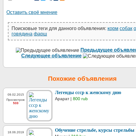
Оставить своё мнение
Поисковые теги для данного объявления:
корм
собак
говядина
фарш
Предыдущее объявле
Следующее объявление
Похожие объявления
Легенды ссср к женскому дню
09.02.2015
Арарат |
800 rub
Просмотров:
533
Обучение стрельбе, курсы стрельбы
18.06.2019