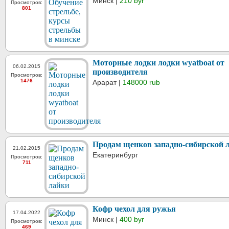
Минск |
210 byr
Просмотров:
801
Моторные лодки лодки wyatboat от
06.02.2015
производителя
Просмотров:
1476
Арарат |
148000 rub
Продам щенков западно-сибирской 
21.02.2015
Екатеринбург
Просмотров:
711
Кофр чехол для ружья
17.04.2022
Минск |
400 byr
Просмотров:
469