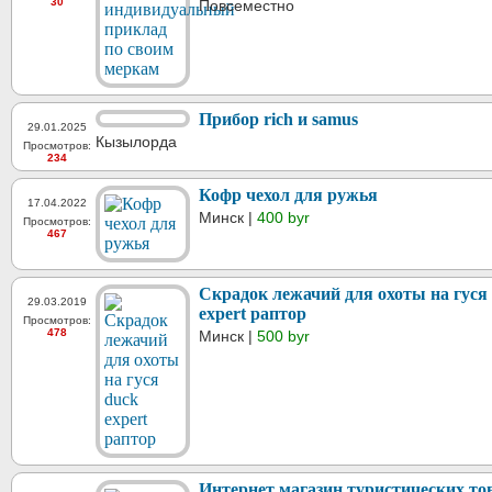
30
Повсеместно
Прибор rich и samus
29.01.2025
Кызылорда
Просмотров:
234
Кофр чехол для ружья
17.04.2022
Минск |
400 byr
Просмотров:
467
Скрадок лежачий для охоты на гуся
29.03.2019
expert раптор
Просмотров:
478
Минск |
500 byr
Интернет магазин туристических то