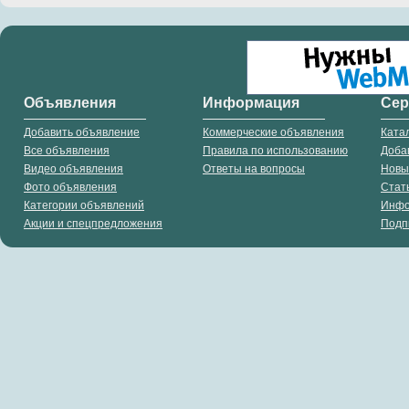
Объявления
Информация
Се
Добавить объявление
Коммерческие объявления
Ката
Все объявления
Правила по использованию
Доба
Видео объявления
Ответы на вопросы
Новы
Фото объявления
Стат
Категории объявлений
Инф
Акции и спецпредложения
Подп