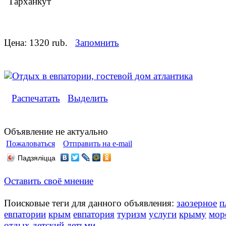
"Тарханкут"
Цена:
1320 rub.
Запомнить
Распечатать
Выделить
Объявление не актуально
Пожаловаться
Отправить на e-mail
Падзяліцца
Оставить своё мнение
Поисковые теги для данного объявления:
заозерное
п
евпатории
крым
евпатория
туризм
услуги
крыму
мор
отдых
детский
детьми