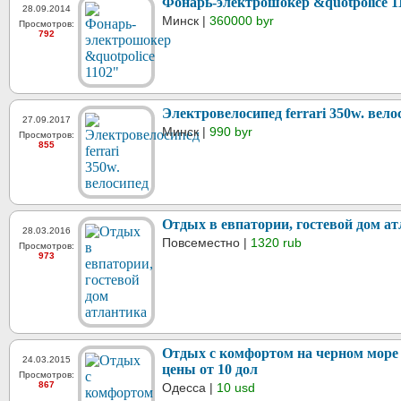
Фонарь-электрошокер &quotpolice 1
28.09.2014
Минск |
360000 byr
Просмотров:
792
Электровелосипед ferrari 350w. вело
27.09.2017
Минск |
990 byr
Просмотров:
855
Отдых в евпатории, гостевой дом а
28.03.2016
Повсеместно |
1320 rub
Просмотров:
973
Отдых с комфортом на черном море 
24.03.2015
цены от 10 дол
Просмотров:
867
Одесса |
10 usd