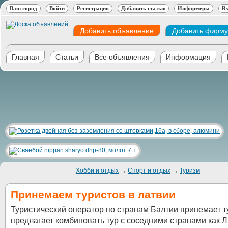
Ваш город
Войти
Регистрация
Добавить статью
Информеры
Rs
Добавить объявление
Добавить фирму
Главная
Статьи
Все объявления
Информация
Хобби и отдых
→
Спорт и отдых
→
Туризм
Принемаем туристов в латвии
Туристический оператор по странам Балтии принемает т
предлагает комбиновать тур с соседними странами как Л