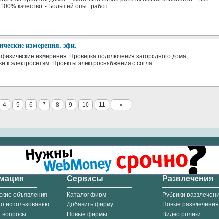
00% качество. - Большей опыт работ. ...
ческие измерения. эфи.
физические измерения. Проверка подключения загородного дома,
и к электросетям. Проекты электроснабжения с согла...
4
5
6
7
8
9
10
11
»
мация
Сервисы
Развлечения
ские объявления
Каталог фирм
Рубрики развлечен
по использованию
Добавить фирму
Новые развлечения
а вопросы
Новые фирмы
Видео ролики