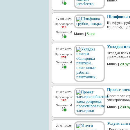
Минск
Шлифовка с
17.08.2025
Шлифую срубы
Просмотров:
конопачу, ще
116
Запомнить!
Минск |
5 usd
Укладка пли
28.07.2025
Укладка всех 
Просмотров:
Диагональная 
257
Запомнить!
Минск |
20 byr
Проект элек
28.07.2025
Проект элект
Просмотров:
электроснабже
169
Запомнить!
Минск |
230 b
Услуги сант
28.07.2025
- Ремонт ква