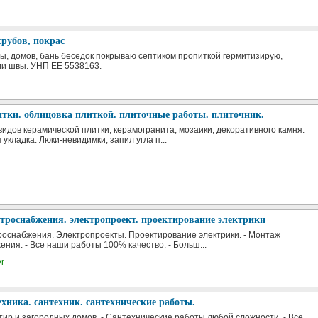
рубов, покрас
, домов, бань беседок покрываю септиком пропиткой гермитизирую,
ли швы. УНП ЕЕ 5538163.
тки. облицовка плиткой. плиточные работы. плиточник.
видов керамической плитки, керамогранита, мозаики, декоративного камня.
укладка. Люки-невидимки, запил угла п...
троснабжения. электропроект. проектирование электрики
роснабжения. Электропроекты. Проектирование электрики. - Монтаж
ния. - Все наши работы 100% качество. - Больш...
yr
ехника. сантехник. сантехнические работы.
ртир и загородных домов. - Сантехнические работы любой сложности. - Все