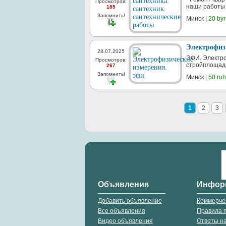
Просмотров:
наши работы 1
185
Запомнить!
Минск |
20 byr
Электрофизи
28.07.2025
ЭФИ. Электро
Просмотров:
стройплощадк
267
Запомнить!
Минск |
50 rub
1
2
3
Объявления
Инфор
Добавить объявление
Коммерче
Все объявления
Правила 
Видео объявления
Ответы н