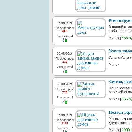
Реконструк
06.08.2026
В нашей комп
Просмотров:
работ по реко
466
Запомнить!
Минск |
555 b
Услуга заме
06.08.2026
Услуга Услуг
Просмотров:
119
Минск
Запомнить!
Замена, ре
06.08.2026
Наша компани
Просмотров:
Минской обла
710
Запомнить!
Минск |
555 b
Подъем дер
06.08.2026
Мы выполняем
Просмотров:
демонтаж и ре
1110
Запомнить!
Минск |
1000 