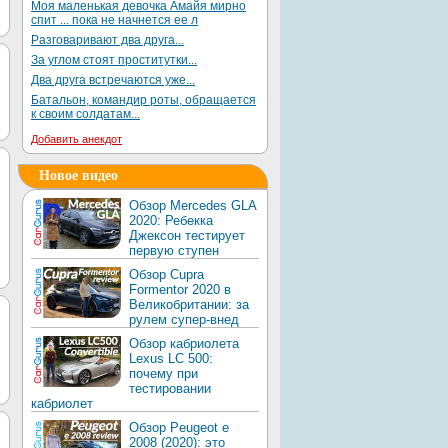
Моя маленькая девочка Амайя мирно
спит ... пока не начнется ее л
Разговаривают два друга...
За углом стоят проститутки...
Два друга встречаются уже...
Батальон, командир роты, обращается
к своим солдатам...
Добавить анекдот
Новое видео
Обзор Mercedes GLA
2020: Ребекка
Джексон тестирует
первую ступен
Обзор Cupra
Formentor 2020 в
Великобритании: за
рулем супер-внед
Обзор кабриолета
Lexus LC 500:
почему при
тестировании
кабриолет
Обзор Peugeot e
2008 (2020): это