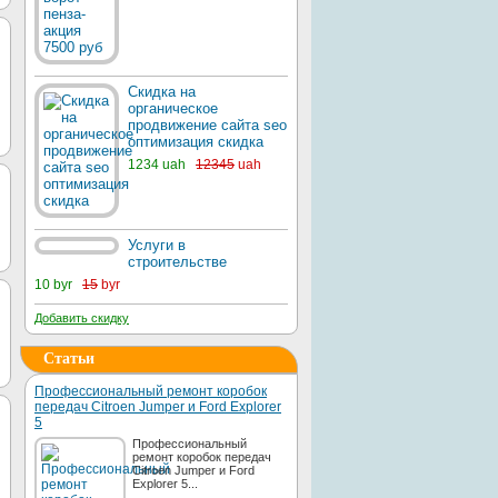
Скидка на
органическое
продвижение сайта seo
оптимизация скидка
1234 uah
12345
uah
Услуги в
строительстве
10 byr
15
byr
Добавить скидку
Статьи
Профессиональный ремонт коробок
передач Citroen Jumper и Ford Explorer
5
Профессиональный
ремонт коробок передач
Citroen Jumper и Ford
Explorer 5...