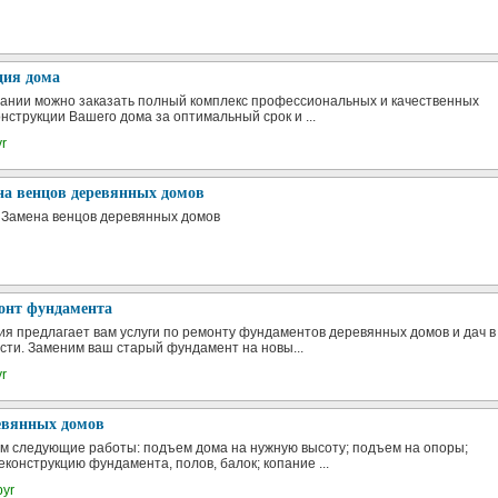
ция дома
ании можно заказать полный комплекс профессиональных и качественных
нструкции Вашего дома за оптимальный срок и ...
yr
на венцов деревянных домов
а Замена венцов деревянных домов
монт фундамента
я предлагает вам услуги по ремонту фундаментов деревянных домов и дач в
сти. Заменим ваш старый фундамент на новы...
yr
евянных домов
 следующие работы: подъем дома на нужную высоту; подъем на опоры;
конструкцию фундамента, полов, балок; копание ...
byr