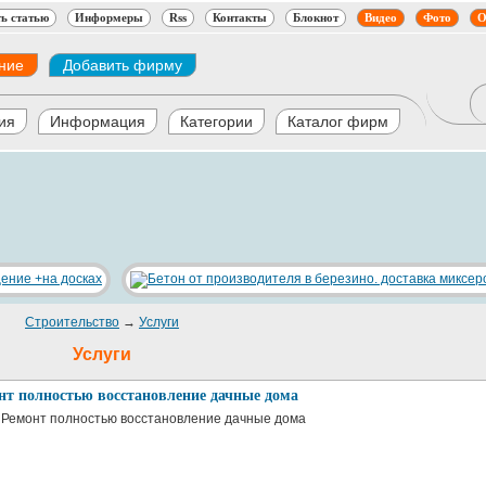
ь статью
Информеры
Rss
Контакты
Блокнот
Видео
Фото
О
ние
Добавить фирму
ия
Информация
Категории
Каталог фирм
Строительство
→
Услуги
Услуги
нт полностью восстановление дачные дома
а Ремонт полностью восстановление дачные дома