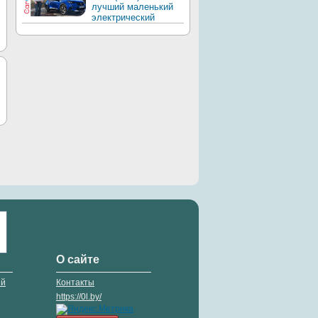
лучший маленький
электрический
О сайте
ий
Контакты
https://0l.by/