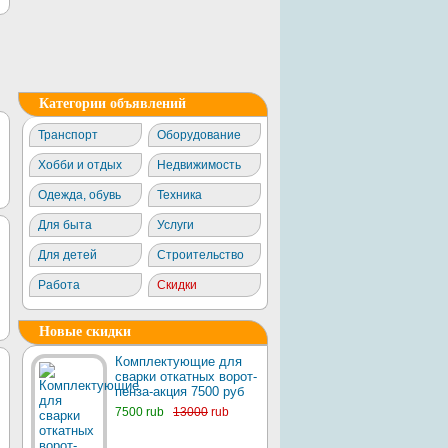
Категории объявлений
Транспорт
Оборудование
Хобби и отдых
Недвижимость
Одежда, обувь
Техника
Для быта
Услуги
Для детей
Строительство
Работа
Скидки
Новые скидки
Комплектующие для
сварки откатных ворот-
пенза-акция 7500 руб
7500 rub
13000
rub