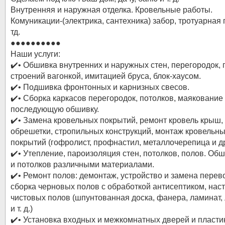
Внутренняя и наружная отделка. Кровельные работы.
Комуникации-(электрика, сантехника) забор, тротуарная 
тд.
●●●●●●●●●●
Наши услуги:
✔️• Обшивка внутренних и наружных стен, перегородок, 
строений вагонкой, имитацией бруса, блок-хаусом.
✔️• Подшивка фронтонных и карнизных свесов.
✔️• Сборка каркасов перегородок, потолков, маякование
последующую обшивку.
✔️• Замена кровельных покрытий, ремонт кровель крыш,
обрешетки, стропильных конструкций, монтаж кровельн
покрытий (гофролист, профнастил, металлочерепица и др
✔️• Утепление, пароизоляция стен, потолков, полов. Обш
и потолков различными материалами.
✔️• Ремонт полов: демонтаж, устройство и замена перев
сборка черновых полов с обработкой антисептиком, нас
чистовых полов (шпунтованная доска, фанера, ламинат,
и т. д.)
✔️• Установка входных и межкомнатных дверей и пласт