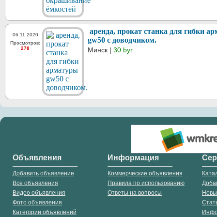
аренда, прокат станка для гибки а
06.11.2020
gw50 с доводчиком.
Просмотров:
278
Минск |
30 byr
Объявления
Информация
Се
Добавить объявление
Коммерческие объявления
Ката
Все объявления
Правила по использованию
Доба
Видео объявления
Ответы на вопросы
Новы
Фото объявления
Стат
Категории объявлений
Инф