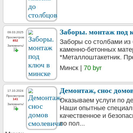
Заборы. монтаж под 
09.03.2025
Просмотров:
Заборы со столбами из 
852
Запомнить!
каменно-бетонных мате
*Металлоштакетник. Про
Минск |
70 byr
Демонтаж, снос домо
17.10.2024
Просмотров:
Оказываем услуги по де
141
Запомнить!
Наши опытные специал
качественное и безопа
по пол...