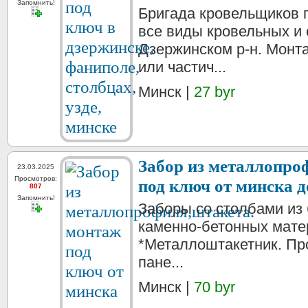
Запомнить!
Бригада кровельщиков
все виды кровельных и
Дзержинском р-н. Монт
или частич...
Минск |
27 byr
Забор из металлопро
23.03.2025
Просмотров:
под ключ от минска д
807
Запомнить!
Заборы со столбами из 
каменно-бетонных мате
*Металлоштакетник. Про
пане...
Минск |
70 byr