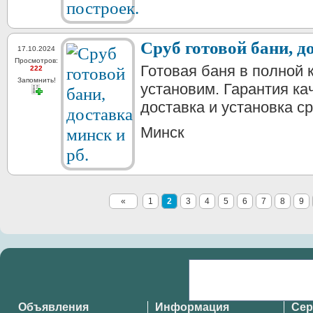
Сруб готовой бани, д
17.10.2024
Просмотров:
Готовая баня в полной 
222
Запомнить!
установим. Гарантия ка
доставка и установка ср
Минск
«
1
2
3
4
5
6
7
8
9
Объявления
Информация
Се