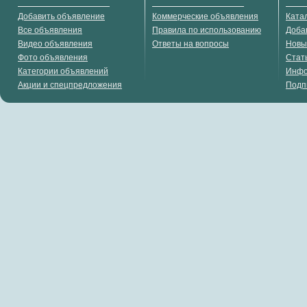
Добавить объявление
Коммерческие объявления
Ката
Все объявления
Правила по использованию
Доба
Видео объявления
Ответы на вопросы
Новы
Фото объявления
Стат
Категории объявлений
Инф
Акции и спецпредложения
Подп