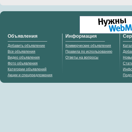
Объявления
Информация
Се
Добавить объявление
Коммерческие объявления
Ката
Все объявления
Правила по использованию
Доба
Видео объявления
Ответы на вопросы
Новы
Фото объявления
Стат
Категории объявлений
Инф
Акции и спецпредложения
Подп