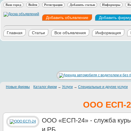
Ваш город
Войти
Регистрация
Добавить статью
Информеры
Rs
Добавить объявление
Добавить фирму
Главная
Статьи
Все объявления
Информация
Новые фирмы
Каталог фирм
→
Услуги
→
Специальные и другие услуги
ООО ЕСП-2
ООО «ЕСП-24» - служба курь
и РБ.