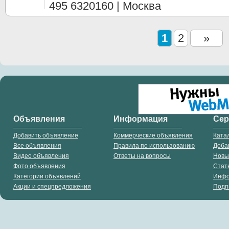
495 6320160 | Москва
1
2
»
Объявления
Информация
Се
Добавить объявление
Коммерческие объявления
Ката
Все объявления
Правила по использованию
Доба
Видео объявления
Ответы на вопросы
Новы
Фото объявления
Стат
Категории объявлений
Инф
Акции и спецпредложения
Подп