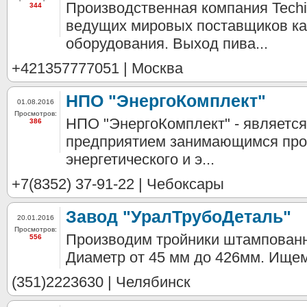
Производственная компания Techi
344
ведущих мировых поставщиков ка
оборудования. Выход пива...
+421357777051 | Москва
НПО "ЭнергоКомплект"
01.08.2016
Просмотров:
НПО "ЭнергоКомплект" - являет
386
предприятием занимающимся про
энергетического и э...
+7(8352) 37-91-22 | Чебоксары
Завод "УралТрубоДеталь"
20.01.2016
Просмотров:
Производим тройники штампован
556
Диаметр от 45 мм до 426мм. Ище
(351)2223630 | Челябинск