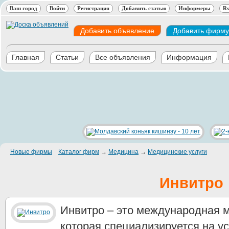
Ваш город
Войти
Регистрация
Добавить статью
Информеры
Rs
Добавить объявление
Добавить фирму
Главная
Статьи
Все объявления
Информация
Новые фирмы
Каталог фирм
→
Медицина
→
Медицинские услуги
Инвитро
Инвитро – это международная 
которая специализируется на у