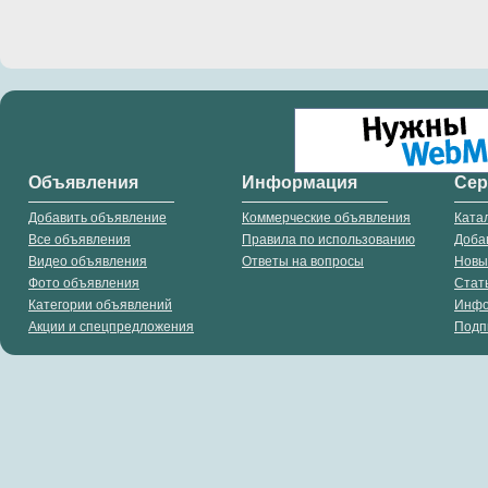
Объявления
Информация
Се
Добавить объявление
Коммерческие объявления
Ката
Все объявления
Правила по использованию
Доба
Видео объявления
Ответы на вопросы
Новы
Фото объявления
Стат
Категории объявлений
Инф
Акции и спецпредложения
Подп