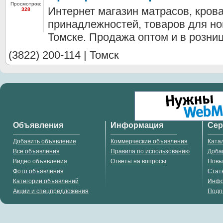
Просмотров:
Интернет магазин матрасов, кров
328
принадлежностей, товаров для н
Томске. Продажа оптом и в розницу
(3822) 200-114 | Томск
Объявления
Информация
Се
Добавить объявление
Коммерческие объявления
Ката
Все объявления
Правила по использованию
Доба
Видео объявления
Ответы на вопросы
Новы
Фото объявления
Стат
Категории объявлений
Инф
Акции и спецпредложения
Подп