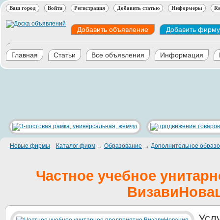
Ваш город
Войти
Регистрация
Добавить статью
Информеры
Rs
Добавить объявление
Добавить фирму
Главная
Статьи
Все объявления
Информация
Новые фирмы
Каталог фирм
→
Образование
→
Дополнительное образо
Частное учебное унитарн
ВизавиНова
Усл