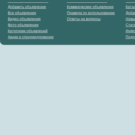
Добавить объявление
Коммерческие объявления
Ката
Все объявления
Правила по использованию
Доба
Видео объявления
Ответы на вопросы
Новы
Фото объявления
Стат
Категории объявлений
Инф
Акции и спецпредложения
Подп