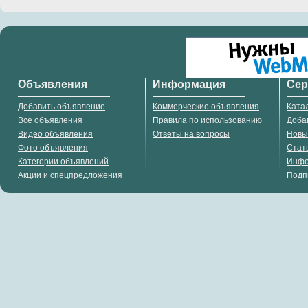
Объявления
Информация
Се
Добавить объявление
Коммерческие объявления
Ката
Все объявления
Правила по использованию
Доба
Видео объявления
Ответы на вопросы
Новы
Фото объявления
Стат
Категории объявлений
Инф
Акции и спецпредложения
Подп