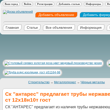
Ваш город
Войти
Регистрация
Добавить статью
Информеры
Rs
Добавить объявление
Добавить фирму
Главная
Статьи
Все объявления
Информация
Строительство
→
Металлопрокат
→
Чёрные металлы
Ск "антарес" предлагает трубы нержа
ст 12х18н10т гост
СК "АНТАРЕС" предлагает из наличия трубы нержавеющ