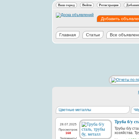
Ваш город
Войти
Регистрация
Добавит
Добавить объявле
Главная
Статьи
Все объявлен
Цветные металлы
Чё
Труба б/у ст
28.07.2025
Трубы б/у ста
Просмотров:
хозяйства. Тр
168
Запомнить!