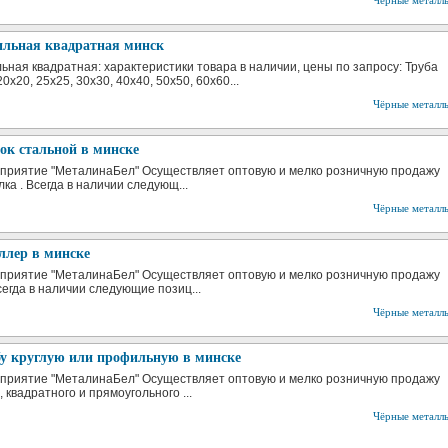
Чёрные металл
ильная квадратная минск
ьная квадратная: характеристики товара в наличии, цены по запросу: Труба
х20, 25х25, 30х30, 40х40, 50х50, 60х60...
Чёрные металл
ок стальной в минске
приятие "МеталинаБел" Осуществляет оптовую и мелко розничную продажу
лка . Всегда в наличии следующ...
Чёрные металл
ллер в минске
приятие "МеталинаБел" Осуществляет оптовую и мелко розничную продажу
сегда в наличии следующие позиц...
Чёрные металл
бу круглую или профильную в минске
приятие "МеталинаБел" Осуществляет оптовую и мелко розничную продажу
о, квадратного и прямоугольного ...
Чёрные металл