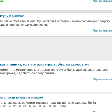
byr
Чёрные металл
атуру в минске
приятие "МеталинаБел" Осуществляет оптовую и мелко розничную продажу
егда в наличии следующие позиц...
Чёрные металл
ат в минске, есть все арматура, трубы, швеллер, угол
тимент по металлопрокату : арматура, трубы, балка двутавровая, швеллер,
овой прокат, и тд Частное предприятие...
Чёрные металл
угольная купить в минске
гольная: характеристики товара в наличии, цены по запросу: Труба
х20, 40х25, 60х30, 60х40, 80х40, 80х60 Труба ...