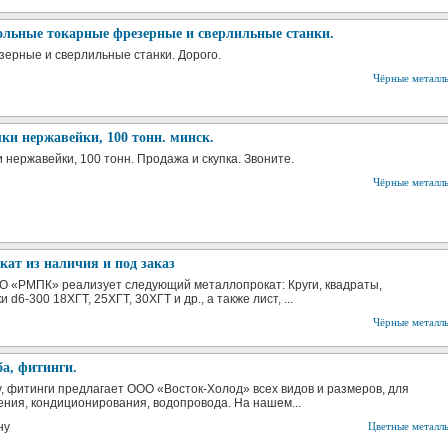
ольные токарные фрезерные и сверлильные станки.
ерные и сверлильные станки. Дорого.
Чёрные металл
и нержавейки, 100 тонн. минск.
 нержавейки, 100 тонн. Продажа и скупка. Звоните.
Чёрные металл
ат из наличия и под заказ
 «РМПК» реализует следующий металлопрокат: Круги, квадраты,
 d6-300 18ХГТ, 25ХГТ, 30ХГТ и др., а также лист, ...
Чёрные металл
а, фитинги.
, фитинги предлагает ООО «Восток-Холод» всех видов и размеров, для
ния, кондиционирования, водопровода. На нашем...
ну
Цветные металл