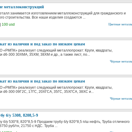
ие металлоконструкций
талл занимается изготовлением металлоконструкций для гражданского и
о строительства. Все наши изделия создаются ...
|
100 usd
Цветные металл
ат из наличия и под заказ по низким ценам
 «РМПК» реализует следующий металлопрокат: Круги, квадраты,
 d6-300 30ХМА, 35ХМ, 38ХМ и др., а также лист, по...
Чёрные металл
ат из наличия и под заказ по низким ценам
 «РМПК» реализует следующий металлопрокат: Круги, квадраты,
и d6-300 09Г2С, 17ГС, 20ХГСА, 35ГС, 35ХГСА, 38ХС и...
Чёрные металл
у б/у 5308, 8208,5-9
 б/у 530*8, 820*8,5-9 Продаем трубу б/у 820*8,5 п/ш нефть, Труба отличного
8750 руб/тн, 21750 с НДС. Труба ...