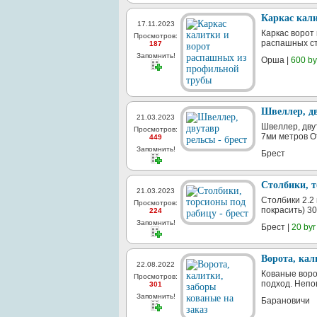
Каркас кал
17.11.2023
Каркас ворот 
Просмотров:
распашных ст
187
Запомнить!
Орша |
600 by
Швеллер, дв
21.03.2023
Швеллер, дву
Просмотров:
7ми метров От
449
Запомнить!
Брест
Столбики, т
21.03.2023
Столбики 2.2
Просмотров:
покрасить) 30
224
Запомнить!
Брест |
20 byr
Ворота, кал
22.08.2022
Кованые воро
Просмотров:
подход. Непо
301
Запомнить!
Барановичи