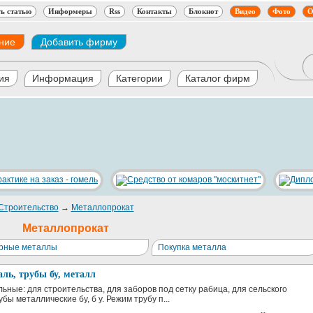
ь статью
Информеры
Rss
Контакты
Блокнот
Видео
Фото
О
ние
Добавить фирму
ия
Информация
Категории
Каталог фирм
Строительство
→
Металлопрокат
Металлопрокат
рные металлы
Покупка металла
аль, трубы бу, металл
льные: для строительства, для заборов под сетку рабица, для сельского
убы металлические бу, б у. Режим трубу п...