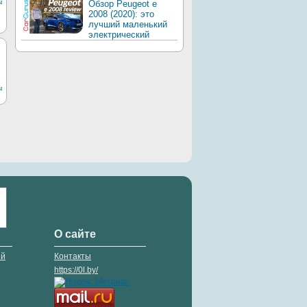
ы
Обзор Peugeot e
2008 (2020): это
лучший маленький
электрический
ы
О сайте
ий
Контакты
https://0l.by/