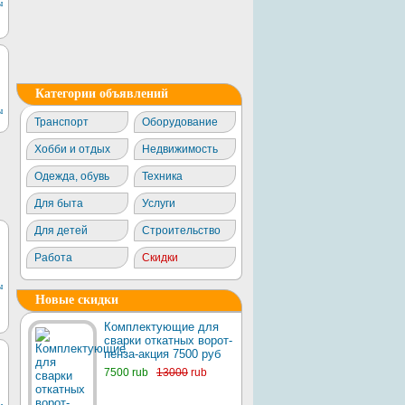
ы
Категории объявлений
ы
Транспорт
Оборудование
Хобби и отдых
Недвижимость
Одежда, обувь
Техника
Для быта
Услуги
Для детей
Строительство
Работа
Скидки
ы
Новые скидки
Комплектующие для
сварки откатных ворот-
пенза-акция 7500 руб
7500 rub
13000
rub