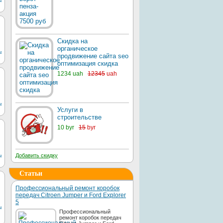
ы
Скидка на
органическое
ы
продвижение сайта seo
оптимизация скидка
1234 uah
12345
uah
ы
Услуги в
строительстве
10 byr
15
byr
ы
Добавить скидку
Статьи
Профессиональный ремонт коробок
передач Citroen Jumper и Ford Explorer
5
ы
Профессиональный
ремонт коробок передач