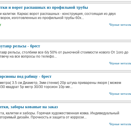
итки и ворот распашных из профильной трубы
и калитки. Каркас ворот распашных - конструкция, состоящая из двух
ворок, изготовленных из профильной трубы 60х...
r
Чёрные металл
утавр рельсы - брест
тавр рельсы, столбики все б/у 50% от рыночной стоимости нового От 1ого до
вечу на все вопросы по телефо...
Чёрные металл
орсионы под рабицу - брест
 метра( 3.5 см Диаметр, 3мм стенки) 20р штука приварены якоря ( можем
/30 квадрат 5р метр 30/30 торсион 10р ме...
Чёрные металл
итки, заборы кованые на заказ
та, калитки и заборы. Горячая художественная ковка. Индивидуальный
вторимый дизайн. Прочность и защита от коррози...
Чёрные металл