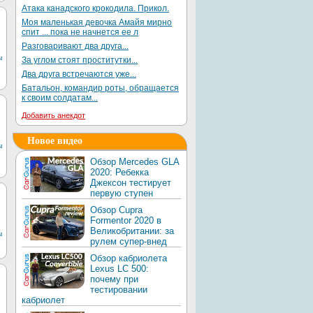
Атака канадского крокодила. Прикол.
Моя маленькая девочка Амайя мирно
спит ... пока не начнется ее л
Разговаривают два друга...
ы
За углом стоят проститутки...
Два друга встречаются уже...
Батальон, командир роты, обращается
к своим солдатам...
Добавить анекдот
Новое видео
ы
Обзор Mercedes GLA
2020: Ребекка
Джексон тестирует
первую ступен
Обзор Cupra
Formentor 2020 в
Великобритании: за
ы
рулем супер-внед
Обзор кабриолета
Lexus LC 500:
почему при
тестировании
кабриолет