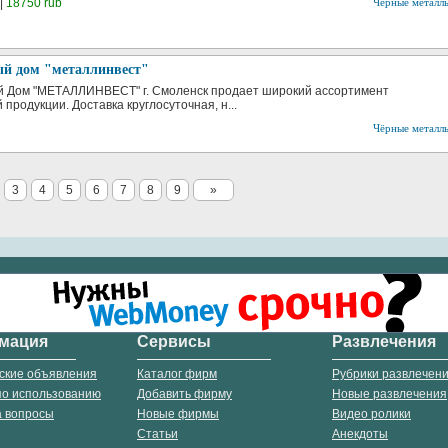
|
18750 rub
Чёрные металл
ый дом "металлинвест"
й Дом "МЕТАЛЛИНВЕСТ" г. Смоленск продает широкий ассортимент
продукции. Доставка круглосуточная, н...
Чёрные металл
3
4
5
6
7
8
9
»
мация
Сервисы
Развлечения
ские объявления
Каталог фирм
Рубрики развлечен
по использованию
Добавить фирму
Новые развлечения
а вопросы
Новые фирмы
Видео ролики
Статьи
Анекдоты