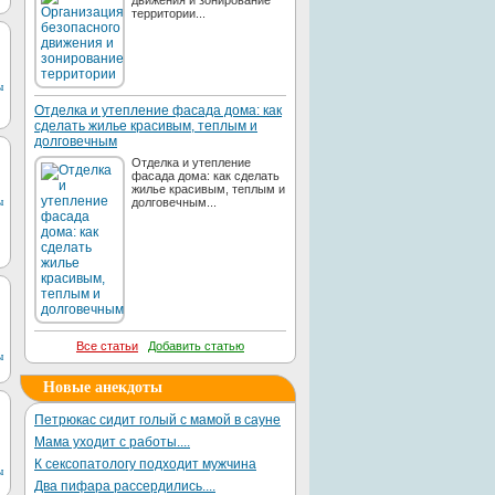
движения и зонирование
территории...
ы
Отделка и утепление фасада дома: как
сделать жилье красивым, теплым и
долговечным
Отделка и утепление
фасада дома: как сделать
жилье красивым, теплым и
ы
долговечным...
Все статьи
Добавить статью
ы
Новые анекдоты
Петрюкас сидит голый с мамой в сауне
Мама уходит с работы....
К сексопатологу подходит мужчина
ы
Два пифара рассердились....