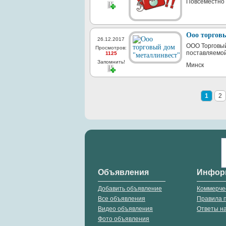
Повсеместно 
Ооо торгов
26.12.2017
ООО Торговы
Просмотров:
поставляемой 
1125
Запомнить!
Минск
1
2
Объявления
Инфор
Добавить объявление
Коммерче
Все объявления
Правила 
Видео объявления
Ответы н
Фото объявления