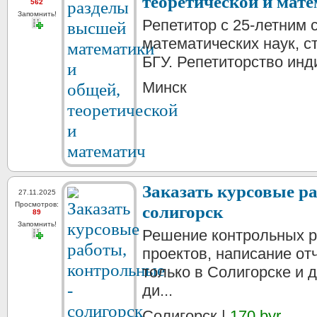
теоретической и мат
562
Запомнить!
Репетитор с 25-летним 
математических наук, с
БГУ. Репетиторство инди
Минск
Заказать курсовые р
27.11.2025
Просмотров:
солигорск
89
Запомнить!
Решение контрольных ра
проектов, написание отч
только в Солигорске и 
ди...
Солигорск |
170 byr