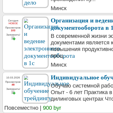
Минск
Организация и веден
Сегодня
НОВОЕ
документооборота в 
Просмотров:
103
В современной жизни э
Запомнить!
документами является 
повышения продуктивно
проц...
Минск
Индивидуальное обуч
10.03.2026
Просмотров:
Обучаю системной рабо
48
Запомнить!
Опыт - 6 лет Практика 
дилинговых центрах Что 
Повсеместно |
900 byr