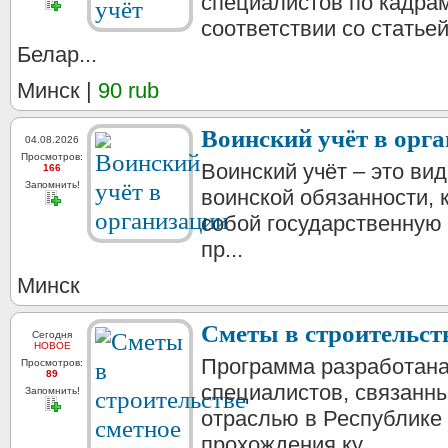
специалистов по кадрам
соответствии со статье
Белар...
Минск |
90 rub
Воинский учёт в орг
04.08.2026
Просмотров:
Воинский учёт – это ви
166
Запомнить!
воинской обязанности, 
собой государственную 
пр...
Минск
Сметы в строительств
Сегодня
НОВОЕ
Программа разработана
Просмотров:
89
специалистов, связанны
Запомнить!
отраслью в Республике
прохождения ку...