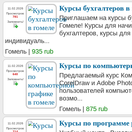
Курсы бухгалтеров в
11.02.2026
Просмотров:
Приглашаем на курсы бу
781
Запомнить!
Гомеле! Курсы для нач
бухгалтеров, курсы для
индивидуаль...
Гомель |
935 rub
Курсы по компьютерн
11.02.2026
Просмотров:
Предлагаемый курс Ком
640
Запомнить!
CorelDraw и Adobe Phot
пользователей компьют
возмо...
Гомель |
875 rub
Курсы по программе 
11.02.2026
Просмотров:
714