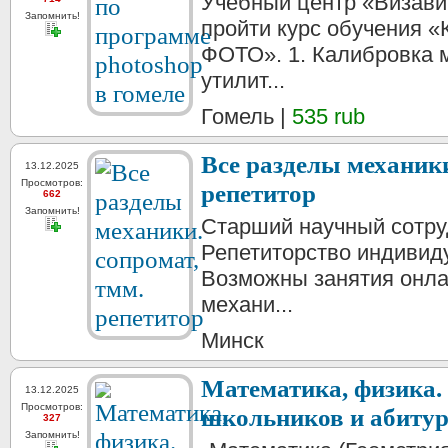
Учебный центр «Визави
Запомнить!
пройти курс обучени
ФОТО». 1. Калибровка 
утилит...
Гомель |
535 rub
Все разделы механики
13.12.2025
Просмотров:
репетитор
662
Запомнить!
Старший научный сотруд
Репетиторство индивиду
Возможны занятия онлай
механи...
Минск
Математика, физика.
13.12.2025
Просмотров:
школьников и абитур
327
Запомнить!