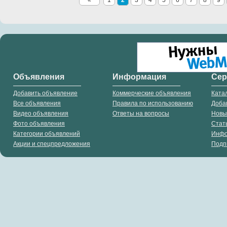
«
1
2
3
4
5
6
7
8
9
Объявления
Информация
Се
Добавить объявление
Коммерческие объявления
Ката
Все объявления
Правила по использованию
Доба
Видео объявления
Ответы на вопросы
Новы
Фото объявления
Стат
Категории объявлений
Инф
Акции и спецпредложения
Подп