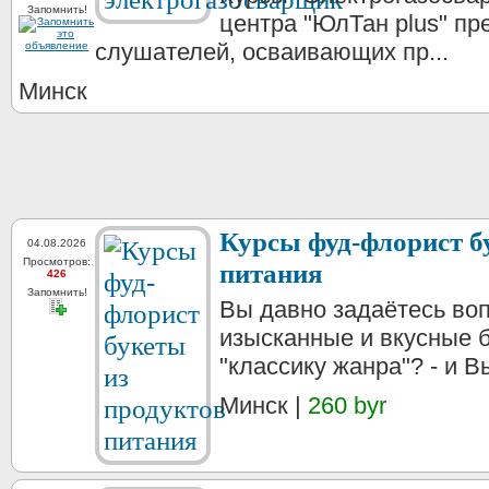
Запомнить!
центра "ЮлТан plus" пр
слушателей, осваивающих пр...
Минск
Курсы фуд-флорист б
04.08.2026
Просмотров:
питания
426
Запомнить!
Вы давно задаётесь воп
изысканные и вкусные 
"классику жанра"? - и В
Минск |
260 byr