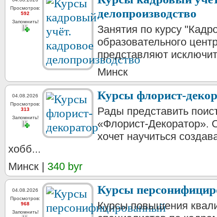
Просмотров:
делопроизводство
592
Запомнить!
Занятия по курсу "Кадр
образовательного центр
представляют исключите
Минск
Курсы флорист-декор
04.08.2026
Просмотров:
Рады представить поис
313
Запомнить!
«Флорист-Декоратор». О
хочет научиться создав
хобб...
Минск |
340 byr
Курсы персонифицир
04.08.2026
Просмотров:
Курсы повышения квали
968
Запомнить!