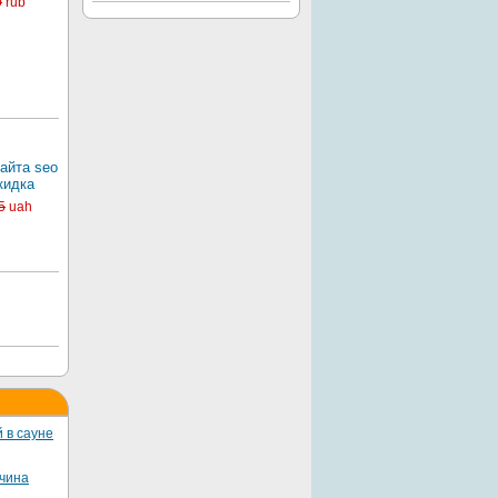
0
rub
айта seo
кидка
5
uah
 в сауне
жчина