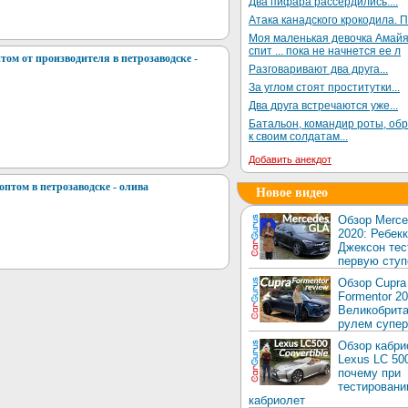
Два пифара рассердились....
Атака канадского крокодила. П
Моя маленькая девочка Амай
спит ... пока не начнется ее л
том от производителя в петрозаводске -
Разговаривают два друга...
За углом стоят проститутки...
Два друга встречаются уже...
Батальон, командир роты, об
к своим солдатам...
Добавить анекдот
птом в петрозаводске - олива
Новое видео
Обзор Merc
2020: Ребек
Джексон тес
первую ступ
Обзор Cupra
Formentor 20
Великобрита
рулем супер
Обзор кабри
Lexus LC 50
почему при
тестировани
кабриолет