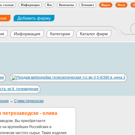
ь статью
Информеры
Rss
Контакты
Блокнот
Видео
Фото
О
ние
Добавить фирму
ия
Информация
Категории
Каталог фирм
жения
→
Сумки переноски
 петрозаводске - олива
заводске, Вы приобретаете
е на крупнейших Российских и
гически чистого сырья. Такие изделия