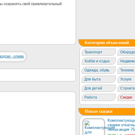
ы сохранять свой привлекательный
Категории объявлений
Транспорт
Оборудо
Хобби и отдых
Недвижи
Одежда, обувь
Техника
Для быта
Услуги
Для детей
Строите
Работа
Скидки
Новые скидки
Комплектующи
сварки откатны
пенза-акция 75