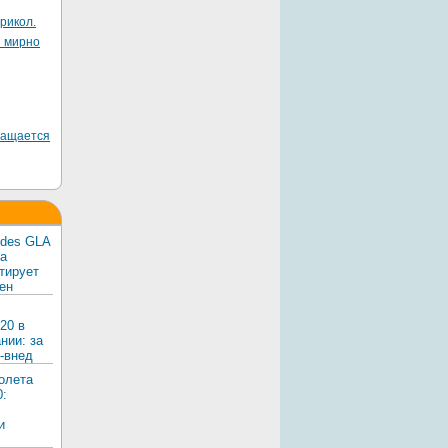
рикол.
я мирно
ращается
edes GLA
ка
тирует
ен
20 в
нии: за
-внед
олета
0:
и