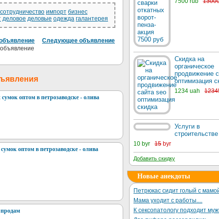
7500 rub
1300
сотрудничество
импорт
бизнес
т
деловое
деловые
одежда
галантерея
объявление
Следующее объявление
Скидка на
органическое
продвижение с
бъявления
оптимизация с
1234 uah
1234
сумок оптом в петрозаводске - олива
Услуги в
строительстве
10 byr
15
byr
сумок оптом в петрозаводске - олива
Добавить скидку
Новые анекдоты
Петрюкас сидит голый с мамой
Мама уходит с работы....
К сексопатологу подходит му
 продам