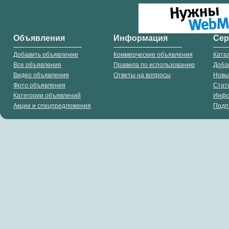
Объявления
Информация
Се
Добавить объявление
Коммерческие объявления
Ката
Все объявления
Правила по использованию
Доба
Видео объявления
Ответы на вопросы
Новы
Фото объявления
Стат
Категории объявлений
Инф
Акции и спецпредложения
Подп