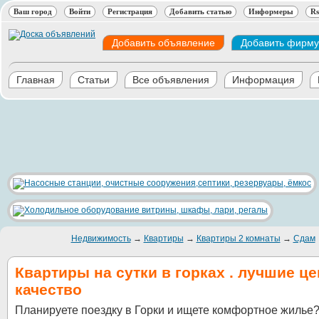
Ваш город
Войти
Регистрация
Добавить статью
Информеры
Rs
Добавить объявление
Добавить фирму
Главная
Статьи
Все объявления
Информация
Недвижимость
→
Квартиры
→
Квартиры 2 комнаты
→
Сдам
Квартиры на сутки в горках . лучшие ц
качество
Планируете поездку в Горки и ищете комфортное жилье