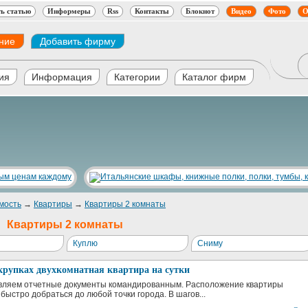
ь статью
Информеры
Rss
Контакты
Блокнот
Видео
Фото
О
ние
Добавить фирму
ия
Информация
Категории
Каталог фирм
мость
→
Квартиры
→
Квартиры 2 комнаты
Квартиры 2 комнаты
Куплю
Сниму
крупках двухкомнатная квартира на сутки
вляем отчетные документы командированным. Расположение квартиры
быстро добраться до любой точки города. В шагов...