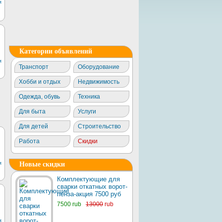
м
Категории объявлений
м
Транспорт
Оборудование
Хобби и отдых
Недвижимость
Одежда, обувь
Техника
Для быта
Услуги
Для детей
Строительство
Работа
Скидки
м
Новые скидки
Комплектующие для
сварки откатных ворот-
пенза-акция 7500 руб
7500 rub
13000
rub
м