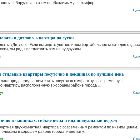
ностью оборудована всем необходимым для комфор...
Сда
овать в дятлово. квартира на сутки
вать в Дятлово! Если вы ищете уютное и комфортабельное место для отдых
овки, мы рады предложить вам нашу двухком...
r
Сда
 стильные квартиры посуточно в докшицах по лучшим цена
елям города предлагаем снять посуточно комфортную, современную
ю квартиру, расположенную в хорошем районе города ...
yr
Сда
точно в чашниках. гибкие цены и индивидуальный подход
ортная двухкомнатная квартира с современным ремонтом по низким ценам.
положена в хорошем районе города, имеется у...
yr
Сда