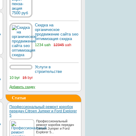
Скидка на
органическое
продвижение сайта seo
м
оптимизация скидка
1234 uah
12345
uah
Услуги в
строительстве
10 byr
15
byr
м
Добавить скидку
Статьи
Профессиональный ремонт коробок
передач Citroen Jumper и Ford Explorer
5
Профессиональный
м
ремонт коробок передач
Citroen Jumper и Ford
Explorer 5...