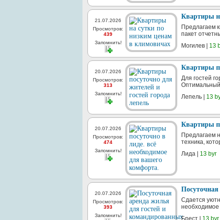
Квартиры н
21.07.2026
Предлагаем к
Просмотров:
пакет отчетн
439
Запомнить!
Могилев |
13 
Квартиры по
20.07.2026
Для гостей г
Просмотров:
Оптимальный в
313
Запомнить!
Лепель |
13 b
Квартиры по
20.07.2026
Предлагаем н
Просмотров:
техника, кото
474
Запомнить!
Лида |
13 byr
Посуточная 
20.07.2026
Сдается уютн
Просмотров:
необходимое 
393
Запомнить!
Брест |
13 byr