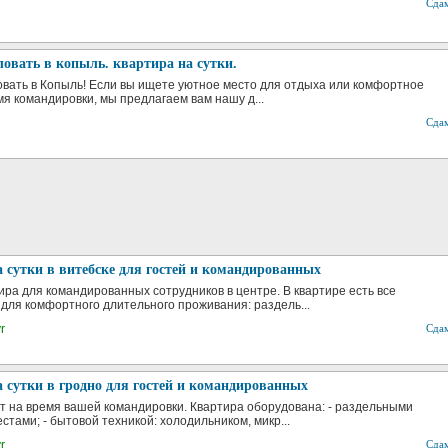
Сда
овать в копыль. квартира на сутки.
вать в Копыль! Если вы ищете уютное место для отдыха или комфортное
мя командировки, мы предлагаем вам нашу д...
Сда
 сутки в витебске для гостей и командированных
ира для командированных сотрудников в центре. В квартире есть все
для комфортного длительного проживания: раздель...
r
Сда
 сутки в гродно для гостей и командированных
т на время вашей командировки. Квартира оборудована: - раздельными
тами; - бытовой техникой: холодильником, микр...
r
Сда