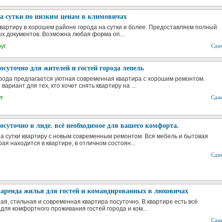
а сутки по низким ценам в климовичах
вартиру в хорошем районе города на сутки и более. Предоставляем полный
ых документов. Возможна любая форма оп...
byr
Сда
суточно для жителей и гостей города лепель
орода предлагается уютная современная квартира с хорошим ремонтом.
ариант для тех, кто хочет снять квартиру на ...
yr
Сда
суточно в лиде. всё необходимое для вашего комфорта.
а сутки квартиру с новым современным ремонтом. Вся мебель и бытовая
рая находится в квартире, в отличном состоян...
Сда
аренда жилья для гостей и командированных в люховичах
ая, стильная и современная квартира посуточно. В квартире есть всё
для комфортного проживания гостей города и ком...
Сда