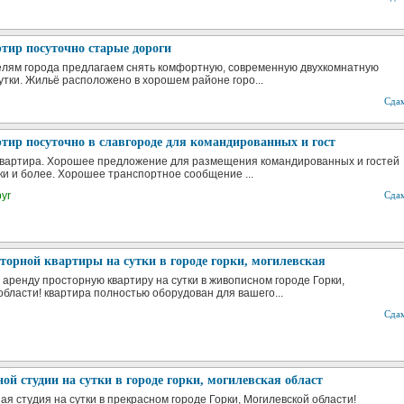
тир посуточно старые дороги
елям города предлагаем снять комфортную, современную двухкомнатную
сутки. Жильё расположено в хорошем районе горо...
Сда
тир посуточно в славгороде для командированных и гост
вартира. Хорошее предложение для размещения командированных и гостей
тки и более. Хорошее транспортное сообщение ...
byr
Сда
торной квартиры на сутки в городе горки, могилевская
 аренду просторную квартиру на сутки в живописном городе Горки,
области! квартира полностью оборудован для вашего...
Сда
ой студии на сутки в городе горки, могилевская област
я студия на сутки в прекрасном городе Горки, Могилевской области!