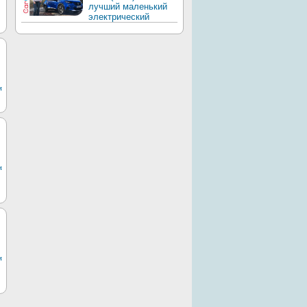
лучший маленький
электрический
м
м
м