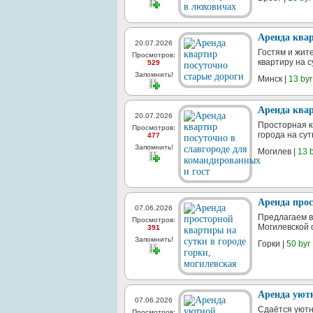
Аренда квар
20.07.2026
Гостям и жит
Просмотров:
квартиру на 
529
Запомнить!
Минск |
13 byr
Аренда квар
20.07.2026
Просторная к
Просмотров:
города на су
477
Запомнить!
Могилев |
13 
Аренда прос
07.06.2026
Предлагаем в
Просмотров:
Могилевской 
391
Запомнить!
Горки |
50 byr
Аренда уютн
07.06.2026
Сдаётся уютна
Просмотров: