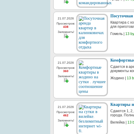
Посуточная
21.07.2026
Квартира с х
Просмотров:
для приготов
438
Запомнить!
Гомель |
13 by
Комфортные
21.07.2026
Сдается в ар
Просмотров:
документы ко
360
Запомнить!
Жодино |
13 b
Квартиры на
21.07.2026
Сдаются 1, 2
Просмотров:
города. Полн
462
Запомнить!
Вилейка |
13 