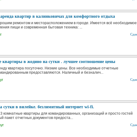
 аренда квартир в калинковичах для комфортного отдыха
орошим ремонтом и месторасположением в городе. Имеется всё необходимое
ления пищи и современная бытовая техника: ...
r
Сда
 квартиры в жодино на сутки . лучшее соотношение цены
енду квартира посуточно. Низкие цены. Все необходимые отчетные
мандированным предоставляются. Наличный и безналич...
yr
Сда
 сутки в вилейке. безлимитный интернет wi-fi.
, 3 комнатные квартиры для командированных, организаций и просто гостей
ый пакет отчетных документов предоста...
byr
Сда