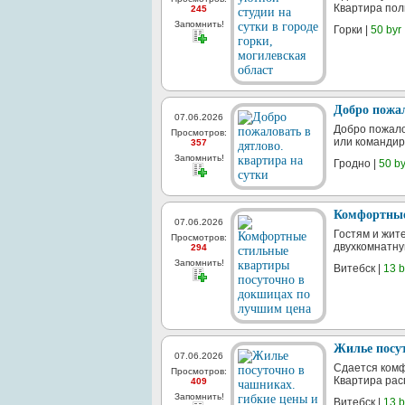
Квартира пол
245
Запомнить!
Горки |
50 byr
Добро пожал
07.06.2026
Добро пожало
Просмотров:
или командир
357
Запомнить!
Гродно |
50 by
Комфортные
07.06.2026
Гостям и жит
Просмотров:
двухкомнатну
294
Запомнить!
Витебск |
13 b
Жилье посу
07.06.2026
Сдается комф
Просмотров:
Квартира рас
409
Запомнить!
Витебск |
13 b