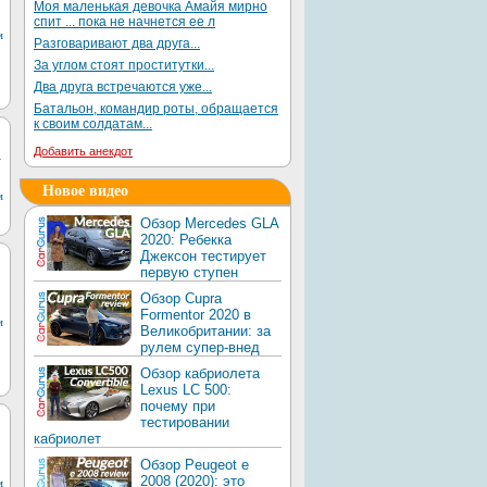
Моя маленькая девочка Амайя мирно
спит ... пока не начнется ее л
м
Разговаривают два друга...
За углом стоят проститутки...
Два друга встречаются уже...
Батальон, командир роты, обращается
к своим солдатам...
Добавить анекдот
а
Новое видео
м
Обзор Mercedes GLA
2020: Ребекка
Джексон тестирует
первую ступен
Обзор Cupra
Formentor 2020 в
м
Великобритании: за
рулем супер-внед
Обзор кабриолета
Lexus LC 500:
почему при
тестировании
кабриолет
Обзор Peugeot e
2008 (2020): это
м