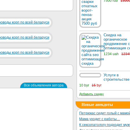
7500 rub
1300
Скидка на
органическое
продвижение с
оптимизация с
1234 uah
1234
Услуги в
строительстве
Все объявления автора
10 byr
15
byr
Добавить скидку
Новые анекдоты
Петрюкас сидит голый с мамой
Мама уходит с работы....
К сексопатологу подходит му