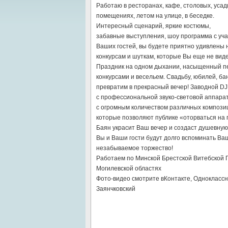
Работаю в ресторанах, кафе, столовых, усад
помещениях, летом на улице, в беседке.
Интересный сценарий, яркие костюмы,
забавные выступления, шоу программа с уч
Ваших гостей, вы будете приятно удивлены
конкурсам и шуткам, которые Вы еще не вид
Праздник на одном дыхании, насыщенный п
конкурсами и весельем. Свадьбу, юбилей, бан
превратим в прекрасный вечер! Заводной DJ
с профессиональной звуко-световой аппара
с огромным количеством различных композиц
которые позволяют публике «оторваться на 
Баян украсит Ваш вечер и создаст душевну
Вы и Ваши гости будут долго вспоминать Ва
незабываемое торжество!
Работаем по Минской Брестской Витебской 
Могилевской областях
Фото-видео смотрите вКонтакте, Одноклассн
Заянчковский