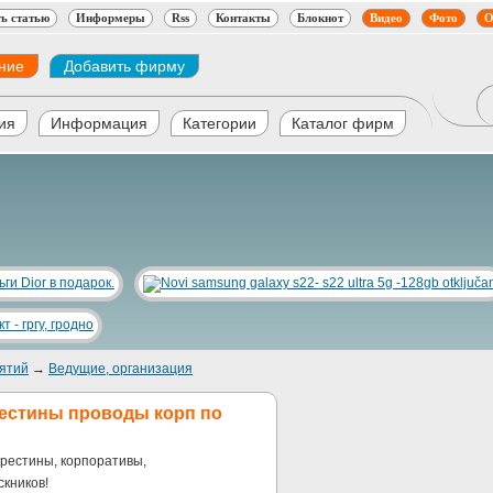
ь статью
Информеры
Rss
Контакты
Блокнот
Видео
Фото
О
ние
Добавить фирму
ия
Информация
Категории
Каталог фирм
ятий
→
Ведущие, организация
естины проводы корп по
крестины, корпоративы,
скников!