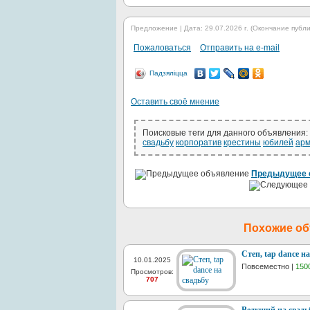
Предложение | Дата: 29.07.2026 г. (Окончание публик
Пожаловаться
Отправить на e-mail
Падзяліцца
Оставить своё мнение
Поисковые теги для данного объявления:
свадьбу
корпоратив
крестины
юбилей
ар
Предыдущее 
Похожие о
Степ, tap dance на
10.01.2025
Повсеместно |
150
Просмотров:
707