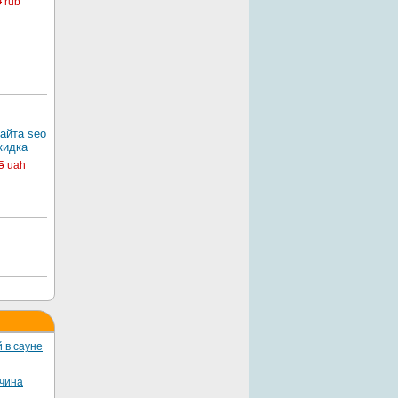
0
rub
айта seo
кидка
5
uah
 в сауне
жчина