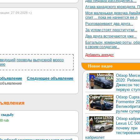
Два пифара рассердились....
Атака канадского крокодила. П
ации: 27.09.2026 г.)
Моя маленькая девочка Амай
спит ... пока не начнется ее л
Разговаривают два друга...
За углом стоят проститутки...
Два друга встречаются уже...
Батальон, командир роты, об
к своим солдатам...
Добавить анекдот
ведущий
проводы
выпускной
мороз
мию
Новое видео
Обзор Merc
объявление
Следующее объявление
2020: Ребек
Джексон тес
первую ступ
Обзор Cupra
Formentor 20
бъявления
Великобрита
рулем супер
 свадьбу
Обзор кабри
00 rub
Lexus LC 50
почему при
тестировани
кабриолет