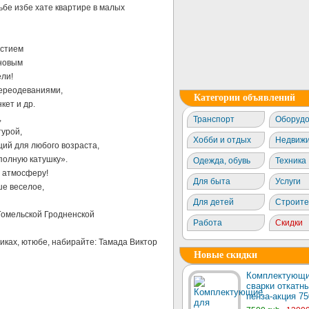
ьбе избе хате квартире в малых
астием
 новым
ели!
ереодеваниями,
Категории объявлений
кет и др.
,
Транспорт
Оборудо
турой,
Хобби и отдых
Недвижи
ий для любого возраста,
полную катушку».
Одежда, обувь
Техника
ю атмосферу!
Для быта
Услуги
ше веселое,
Для детей
Строите
Гомельской Гродненской
Работа
Скидки
иках, ютюбе, набирайте: Тамада Виктор
Новые скидки
Комплектующи
сварки откатны
пенза-акция 75