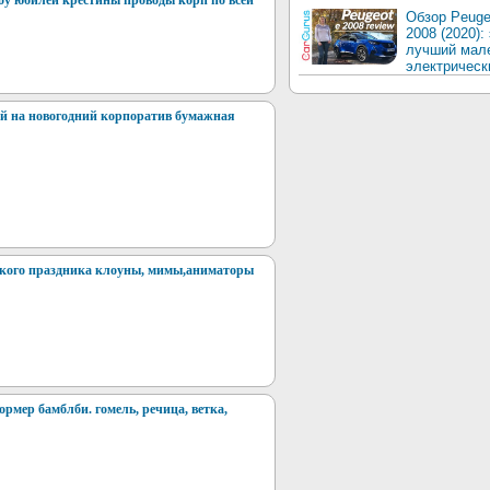
бу юбилей крестины проводы корп по всей
Обзор Peuge
2008 (2020):
лучший мал
электрическ
й на новогодний корпоратив бумажная
ского праздника клоуны, мимы,аниматоры
рмер бамблби. гомель, речица, ветка,