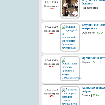
Ведущий на свадь
29.07.2026
беларуси
Просмотров:
Повсеместно
329
Ведущий и ди-дже
07.02.2019
вечеринка в
Просмотров:
Осиповичи |
50 byr
626
Организация дет
17.03.2015
Жодино |
50 usd
Просмотров:
1854
Аниматор трансфо
23.02.2022
добруш.
Просмотров:
Гомель |
50 byr
339