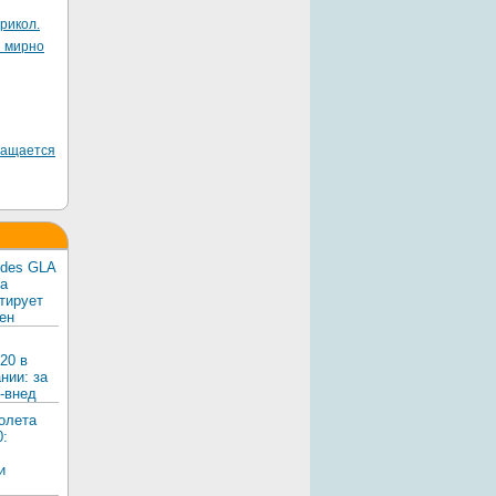
рикол.
я мирно
ращается
edes GLA
ка
тирует
ен
20 в
нии: за
-внед
олета
0:
и