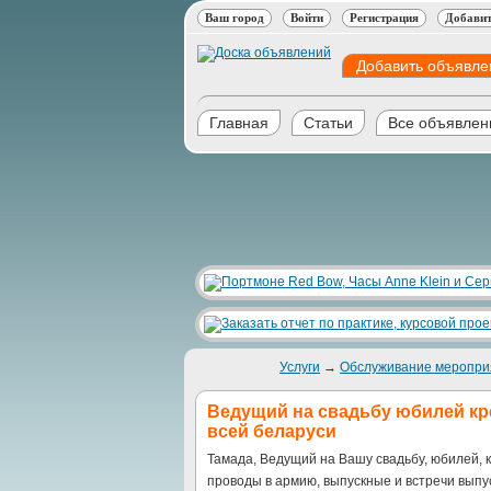
Ваш город
Войти
Регистрация
Добавит
Добавить объявле
Главная
Статьи
Все объявлен
Услуги
→
Обслуживание меропри
Ведущий на свадьбу юбилей кр
всей беларуси
Тамада, Ведущий на Вашу свадьбу, юбилей, 
проводы в армию, выпускные и встречи выпу