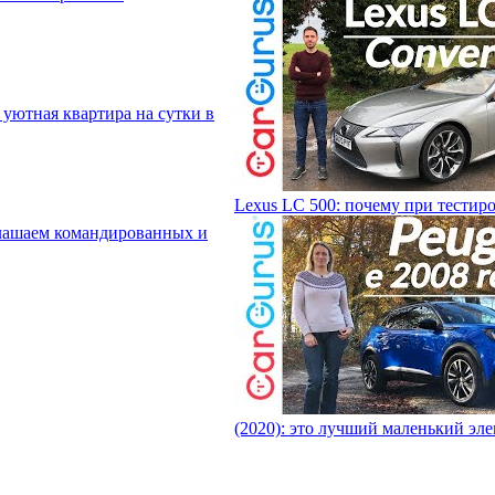
 уютная квартира на сутки в
Lexus LC 500: почему при тестир
ашаем командированных и
(2020): это лучший маленький эл