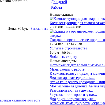
зможна оплата по
Для детей
Работа
Новые скидки
Комплектующие для сварки откат
7500 rub
13000
rub
Цена:
80 byr.
Запомнить
Скидка на органическое продвиже
1234 uah
12345
uah
Услуги в строительстве
10 byr
15
byr
Добавить скидку
Новые анекдоты
Петрюкас сидит голый с мамой в 
Мама уходит с работы....
К сексопатологу подходит мужчи
Два пифара рассердились....
Атака канадского крокодила. При
Моя маленькая девочка Амайя мирн
Разговаривают два друга...
За углом стоят проститутки...
Два друга встречаются уже...
артира
калинковичи
есть
Батальон, командир роты, обращае