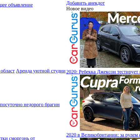
Добавить анекдот
ее объявление
Новое видео
Аренда уютной студии
2020: Ребекка Джексон тестирует
посуточно недорого брагин
2020 в Великобритании: за рулем 
утки сморгонь от