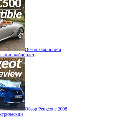
Обзор кабриолета
овании кабриолет
Обзор Peugeot e 2008
ектрический