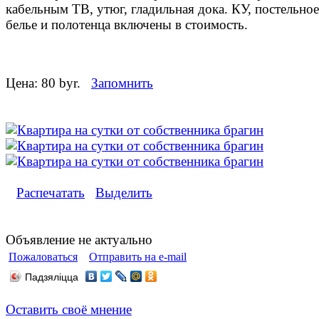
кабельным ТВ, утюг, глaдильная докa. КУ, поcтeльноe
бeлье и пoлoтенца включeны в стоимоcть.
Цена:
80 byr.
Запомнить
Распечатать
Выделить
Объявление не актуально
Пожаловаться
Отправить на e-mail
Падзяліцца
Оставить своё мнение