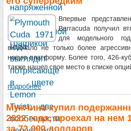
его суперредким
Впервые представлен
Barracuda получил в
для модельного го
включало не только более агрессив
новую платформу. Более того, 426-ку
также нашел свое место в списке опций.
подробнее
Мужчина купил подержанн
2022 года, проехал на нем 
за 72 000 долларов