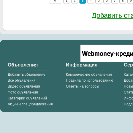
«
1
2
3
4
5
6
7
8
9
Добавить ст
Объявления
Информация
Се
Добавить объявление
Коммерческие объявления
Ката
Все объявления
Правила по использованию
Доба
Видео объявления
Ответы на вопросы
Новы
Фото объявления
Стат
Категории объявлений
Инф
Акции и спецпредложения
Подп