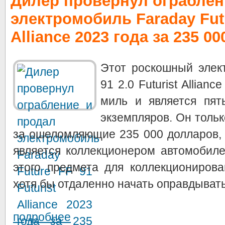
Дилер провернул ограблен
электромобиль Faraday Futu
Alliance 2023 года за 235 0
Этот роскошный элек
91 2.0 Futurist Allian
миль и является пят
экземпляров. Он тольк
за ошеломляющие 235 000 долларов, а
является коллекционером автомобиле
этого предмета для коллекциониров
хотя бы отдаленно начать оправдывать 
подробнее