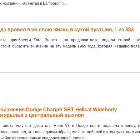
 компаний, как Ferrari и Lamborghini...
ода провел всю свою жизнь в сухой пустыне, 1 из 383
ите приобрести Ford Bronco , но предпочитаете модели старой шк
стоит обратить внимание на эту модель 1969 года, которая недавно появ
ражения Dodge Charger SRT Hellcat Widebody
ся крылья и центральный выхлоп
, эпоха могучего двигателя Hemi V8 в Dodge почти подошла к концу, п
редопределил, что последними образцами автомобилей с этим культовым дв
ычайно переоцененные внедорожники Durango ...