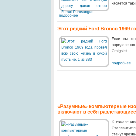
касается таких
подробнее
Этот редкий Ford Bronco 1969 г
Если вы хот
определенно 
Craigslist...
подробнее
«Разумные» компьютерные изоб
включают в себя разлетающие
К сожалению
Стеллантис п
станут чрезв