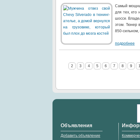
Самый мощный
для тех, кто
шоссе. Владел
этом. Тюнер 
850-сильном, 
подробнее
2
3
4
5
6
7
8
9
Объявления
Инфор
Добавить объявление
Коммерче