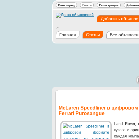
Ваш город
Войти
Регистрация
Добавит
Добавить объявле
Главная
Статьи
Все объявлен
McLaren Speedliner в цифровом
Ferrari Purosangue
Land Rover,
кузова с ори
каждая компа