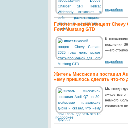
подробнее
Гипотетический концепт Chevy 
Ford Mustang GTD
К сожалению 
поколения S6
— его стоимос
подробнее
Житель Миссисипи поставил Aud
«ему пришлось сделать что-то 
Мы всегда дум
лучше всего 
немного бол
согласятся не
подробнее