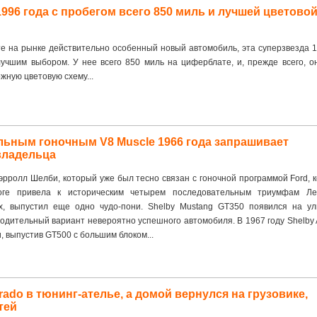
1996 года с пробегом всего 850 миль и лучшей цветово
е на рынке действительно особенный новый автомобиль, эта суперзвезда 1
учшим выбором. У нее всего 850 миль на циферблате, и, прежде всего, о
жную цветовую схему...
сильным гоночным V8 Muscle 1966 года запрашивает
владельца
Кэрролл Шелби, который уже был тесно связан с гоночной программой Ford, 
оге привела к историческим четырем последовательным триумфам Л
х, выпустил еще одно чудо-пони. Shelby Mustang GT350 появился на ул
одительный вариант невероятно успешного автомобиля. В 1967 году Shelby 
, выпустив GT500 с большим блоком...
rado в тюнинг-ателье, а домой вернулся на грузовике,
тей