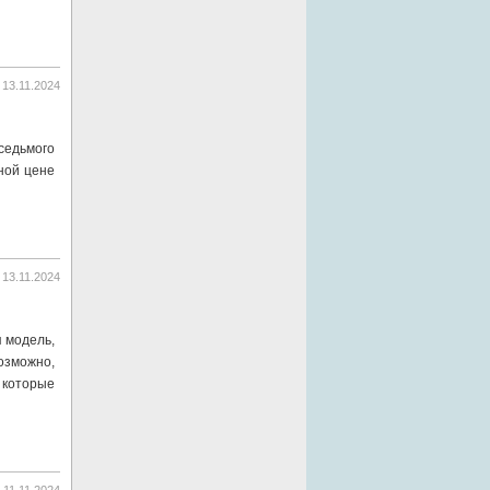
13.11.2024
седьмого
ной цене
13.11.2024
я модель,
озможно,
 которые