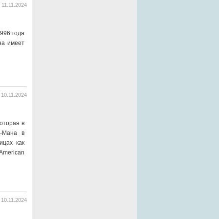
11.11.2024
й
996 года
на имеет
10.11.2024
которая в
е-Мана в
ицах как
American
10.11.2024