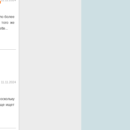
11.11.2024
я
шло более
 того же
te...
11.11.2024
оскольку
еще ищет