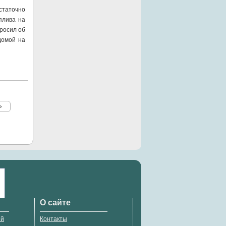
статочно
плива на
просил об
домой на
»
О сайте
ий
Контакты