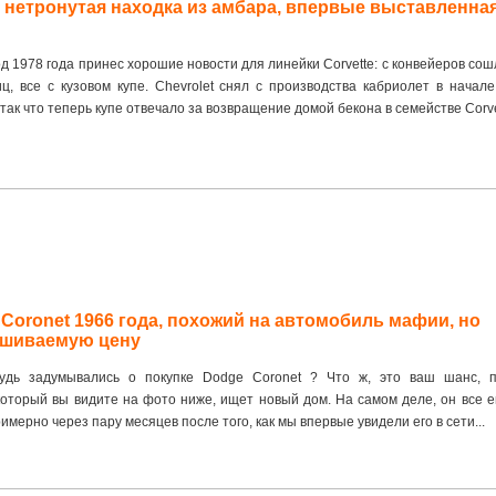
 — нетронутая находка из амбара, впервые выставленна
д 1978 года принес хорошие новости для линейки Corvette: с конвейеров со
ц, все с кузовом купе. Chevrolet снял с производства кабриолет в начале
так что теперь купе отвечало за возвращение домой бекона в семействе Corvet
Coronet 1966 года, похожий на автомобиль мафии, но
рашиваемую цену
будь задумывались о покупке Dodge Coronet ? Что ж, это ваш шанс, п
который вы видите на фото ниже, ищет новый дом. На самом деле, он все 
имерно через пару месяцев после того, как мы впервые увидели его в сети...