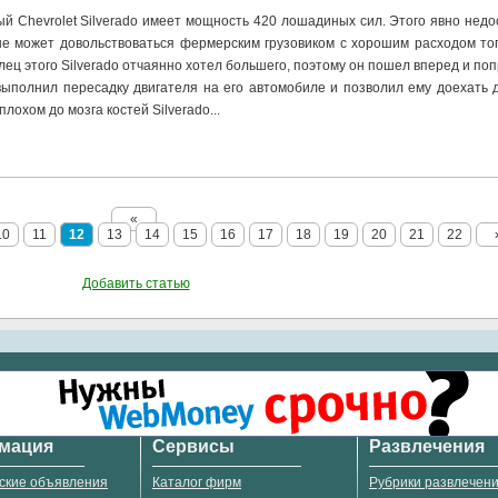
 Chevrolet Silverado имеет мощность 420 лошадиных сил. Этого явно недо
 не может довольствоваться фермерским грузовиком с хорошим расходом то
ец этого Silverado отчаянно хотел большего, поэтому он пошел вперед и по
выполнил пересадку двигателя на его автомобиле и позволил ему доехать 
плохом до мозга костей Silverado...
«
10
11
12
13
14
15
16
17
18
19
20
21
22
Добавить статью
мация
Сервисы
Развлечения
ские объявления
Каталог фирм
Рубрики развлечен