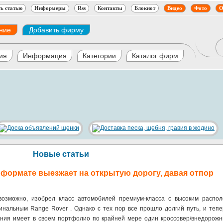
ь статью
Информеры
Rss
Контакты
Блокнот
Видео
Фото
О
ние
Добавить фирму
ия
Информация
Категории
Каталог фирм
Новые статьи
 формате выезжает на открытую дорогу, давая отпор
 возможно, изобрел класс автомобилей премиум-класса с высоким распо
гинальным Range Rover . Однако с тех пор все прошло долгий путь, и тепе
ния имеет в своем портфолио по крайней мере один кроссовер/внедорожни