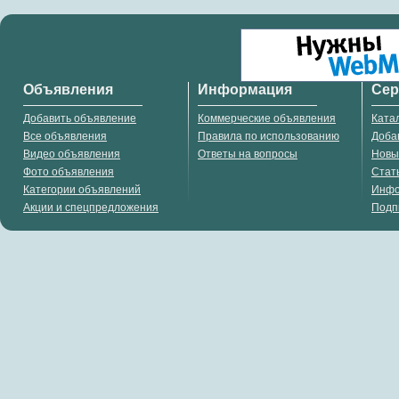
Объявления
Информация
Се
Добавить объявление
Коммерческие объявления
Ката
Все объявления
Правила по использованию
Доба
Видео объявления
Ответы на вопросы
Новы
Фото объявления
Стат
Категории объявлений
Инф
Акции и спецпредложения
Подп