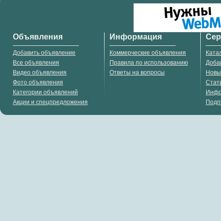
Объявления
Информация
Се
Добавить объявление
Коммерческие объявления
Ката
Все объявления
Правила по использованию
Доба
Видео объявления
Ответы на вопросы
Новы
Фото объявления
Стат
Категории объявлений
Инф
Акции и спецпредложения
Подп