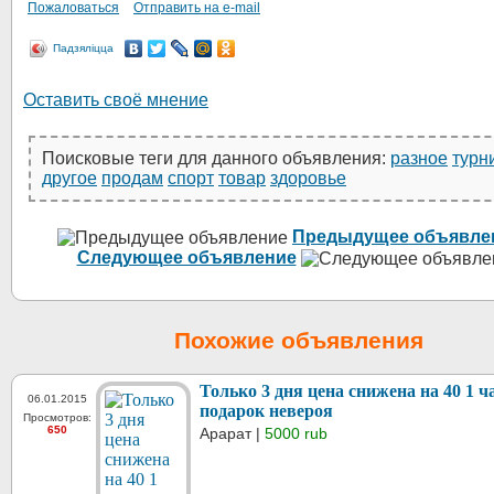
Пожаловаться
Отправить на e-mail
Падзяліцца
Оставить своё мнение
Поисковые теги для данного объявления:
разное
турн
другое
продам
спорт
товар
здоровье
Предыдущее объявле
Следующее объявление
Похожие объявления
Только 3 дня цена снижена на 40 1 ч
06.01.2015
подарок невероя
Просмотров:
650
Арарат |
5000 rub