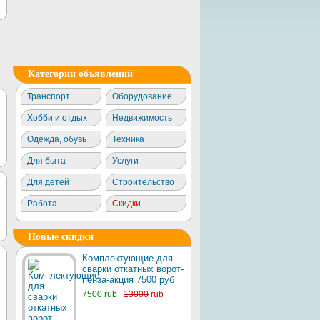
Категории объявлений
Транспорт
Оборудование
Хобби и отдых
Недвижимость
Одежда, обувь
Техника
Для быта
Услуги
Для детей
Строительство
Работа
Скидки
Новые скидки
Комплектующие для
сварки откатных ворот-
пенза-акция 7500 руб
7500 rub
13000
rub