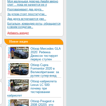
Моя маленькая девочка Амайя мирно
спит ... пока не начнется ее л
Разговаривают два друга...
За углом стоят проститутки...
Два друга встречаются уже...
Батальон, командир роты, обращается
к своим солдатам...
Добавить анекдот
Новое видео
Обзор Mercedes GLA
2020: Ребекка
Джексон тестирует
первую ступен
Обзор Cupra
Formentor 2020 в
Великобритании: за
рулем супер-внед
Обзор кабриолета
Lexus LC 500:
почему при
тестировании
кабриолет
Обзор Peugeot e
2008 (2020): это