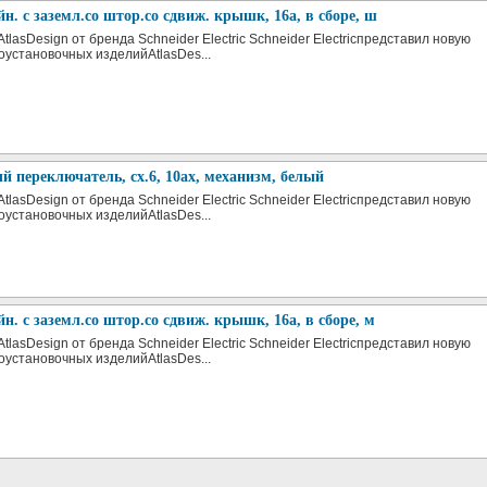
йн. с заземл.со штор.со сдвиж. крышк, 16а, в сборе, ш
tlasDesign от бренда Schneider Electric Schneider Electricпредставил новую
оустановочных изделийAtlasDes...
 переключатель, сх.6, 10ах, механизм, белый
tlasDesign от бренда Schneider Electric Schneider Electricпредставил новую
оустановочных изделийAtlasDes...
йн. с заземл.со штор.со сдвиж. крышк, 16а, в сборе, м
tlasDesign от бренда Schneider Electric Schneider Electricпредставил новую
оустановочных изделийAtlasDes...