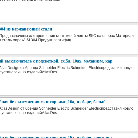
304 из нержавеющей стали
 Предназначены для крепления монтажной ленты ЛКС на опорах Материал:
сталь марокAISI 304 Продукт сертифиц...
 выключатель с подсветкой, сх.5а, 10ах, механизм, кар
tlasDesign от бренда Schneider Electric Schneider Electricпредставил новую
оустановочных изделийAtlasDes...
йная без заземления со шторками,16а, в сборе, белый
tlasDesign от бренда Schneider Electric Schneider Electricпредставил новую
оустановочных изделийAtlasDes...
йная без заземления со шторками,16а, в сборе, алюмини