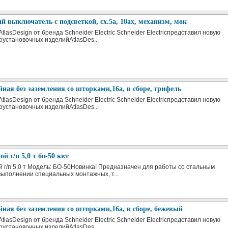
 выключатель с подсветкой, сх.5а, 10ах, механизм, мок
tlasDesign от бренда Schneider Electric Schneider Electricпредставил новую
оустановочных изделийAtlasDes...
йная без заземления со шторками,16а, в сборе, грифель
tlasDesign от бренда Schneider Electric Schneider Electricпредставил новую
оустановочных изделийAtlasDes...
й г/п 5,0 т бо-50 квт
й г/п 5,0 т Модель: БО-50Новинка! Предназначен для работы со стальным
выполнении специальных монтажных, т...
йная без заземления со шторками,16а, в сборе, бежевый
tlasDesign от бренда Schneider Electric Schneider Electricпредставил новую
оустановочных изделийAtlasDes...