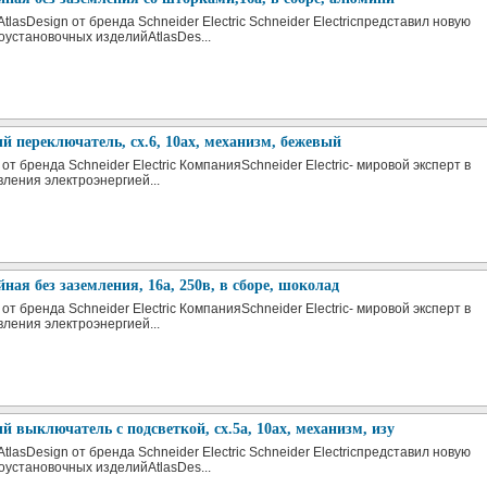
tlasDesign от бренда Schneider Electric Schneider Electricпредставил новую
оустановочных изделийAtlasDes...
 переключатель, сх.6, 10ах, механизм, бежевый
от бренда Schneider Electric КомпанияSchneider Electric- мировой эксперт в
вления электроэнергией...
йная без заземления, 16а, 250в, в сборе, шоколад
от бренда Schneider Electric КомпанияSchneider Electric- мировой эксперт в
вления электроэнергией...
 выключатель с подсветкой, сх.5а, 10ах, механизм, изу
tlasDesign от бренда Schneider Electric Schneider Electricпредставил новую
оустановочных изделийAtlasDes...