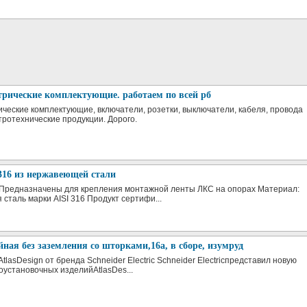
рические комплектующие. работаем по всей рб
ические комплектующие, включатели, розетки, выключатели, кабеля, провода
тротехнические продукции. Дорого.
316 из нержавеющей стали
 Предназначены для крепления монтажной ленты ЛКС на опорах Материал:
сталь марки AISI 316 Продукт сертифи...
йная без заземления со шторками,16а, в сборе, изумруд
tlasDesign от бренда Schneider Electric Schneider Electricпредставил новую
оустановочных изделийAtlasDes...