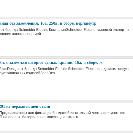
йная без заземления, 16а, 250в, в сборе, перламутр
от бренда Schneider Electric КомпанияSchneider Electric- мировой эксперт в
вления электроэнергией...
йн. с заземл.со штор.со сдвиж. крышк, 16а, в сборе, ж
tlasDesign от бренда Schneider Electric Schneider Electricпредставил новую
оустановочных изделийAtlasDes...
201 из нержавеющей стали
 Предназначены для фиксации бандажей из стальной ленты при монтаже
 на опорах Материал: нержавеющая сталь м...