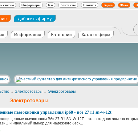
ь статью
Информеры
Rss
Контакты
Блокнот
Видео
Фото
О
ние
Добавить фирму
ия
Информация
Категории
Каталог фирм
ьство
→
Электротовары
→
Электротовары
Электротовары
нные пьезокнопки управления ip68 - вбз 27 r1 sn-w-12t
озащищенные пьезокнопки Вбз 27 R1 SN-W-12T – это выгодная замена стары
авиш и идеальный выбор для надежного беск...
yr