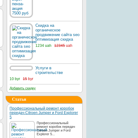
Скидка на
органическое
продвижение сайта seo
оптимизация скидка
1234 uah
12345
uah
Услуги в
строительстве
10 byr
15
byr
Добавить скидку
Статьи
Профессиональный ремонт коробок
передач Citroen Jumper и Ford Explorer
5
Профессиональный
ремонт коробок передач
Citroen Jumper и Ford
Explorer 5...