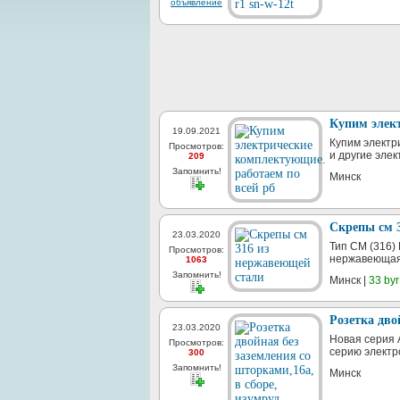
Купим элект
19.09.2021
Купим электр
Просмотров:
и другие элек
209
Запомнить!
Минск
Скрепы см 
23.03.2020
Тип СМ (316)
Просмотров:
нержавеющая 
1063
Запомнить!
Минск |
33 byr
Розетка дво
23.03.2020
Новая серия A
Просмотров:
серию электр
300
Запомнить!
Минск