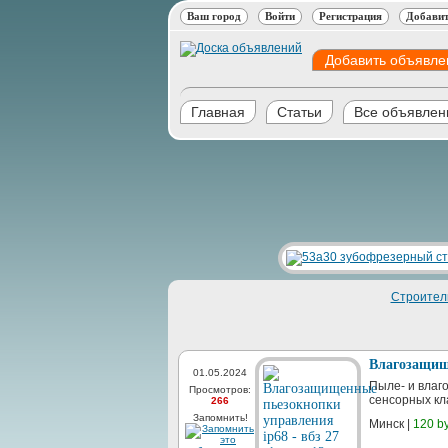
Ваш город
Войти
Регистрация
Добавит
Добавить объявле
Главная
Статьи
Все объявлен
Строител
Влагозащище
01.05.2024
Пыле- и влаг
Просмотров:
сенсорных кл
266
Запомнить!
Минск |
120 b