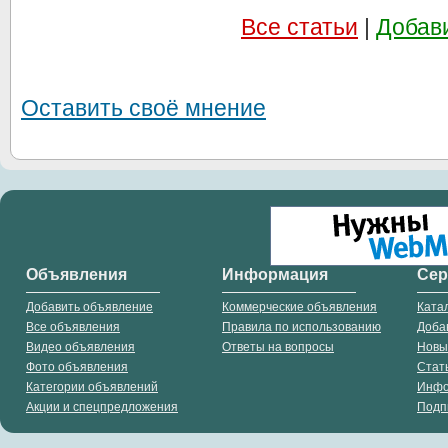
Все статьи
|
Добав
Оставить своё мнение
Объявления
Информация
Се
Добавить объявление
Коммерческие объявления
Ката
Все объявления
Правила по использованию
Доба
Видео объявления
Ответы на вопросы
Новы
Фото объявления
Стат
Категории объявлений
Инф
Акции и спецпредложения
Подп