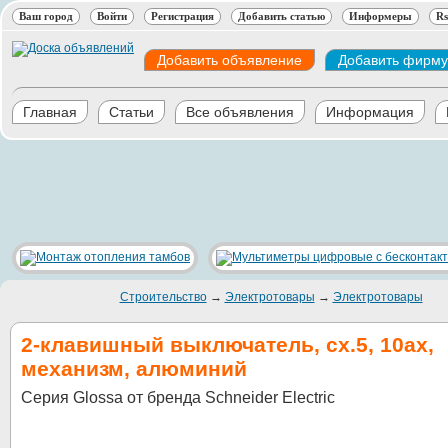
Ваш город
Войти
Регистрация
Добавить статью
Информеры
Rs
Добавить объявление
Добавить фирму
Главная
Статьи
Все объявления
Информация
Строительство
→
Электротовары
→
Электротовары
2-клавишный выключатель, сх.5, 10ах,
механизм, алюминий
Серия Glossa от бренда Schneider Electric