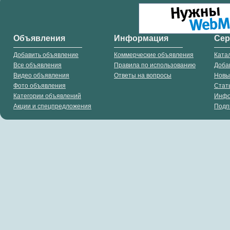
Объявления
Информация
Се
Добавить объявление
Коммерческие объявления
Ката
Все объявления
Правила по использованию
Доба
Видео объявления
Ответы на вопросы
Новы
Фото объявления
Стат
Категории объявлений
Инф
Акции и спецпредложения
Подп