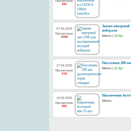
Просмотров:
281
Зажим анкерный з
07.03.2020
нейтрали
Просмотров:
Минск |
16 byr
1068
Пассатижи 200 мм
17.03.2020
Минск |
31 byr
Просмотров:
319
Наконечник болто
15.03.2020
Минск
Просмотров:
302