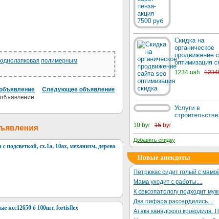
Скидка на
органическое
продвижение с
однолапковая
полимерным
оптимизация с
1234 uah
1234
объявление
Следующее объявление
Услуги в
строительстве
10 byr
15
byr
бъявления
Добавить скидку
 подсветкой, сх.1а, 10ах, механизм, дерево
Новые анекдоты
Петрюкас сидит голый с мамой
Мама уходит с работы....
К сексопатологу подходит му
Два пифара рассердились....
 ксс12650 б 100шт. fortisflex
Атака канадского крокодила. П