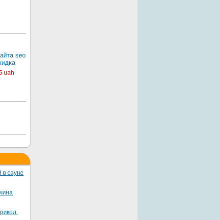
айта seo
кидка
5
uah
 в сауне
жчина
рикол.