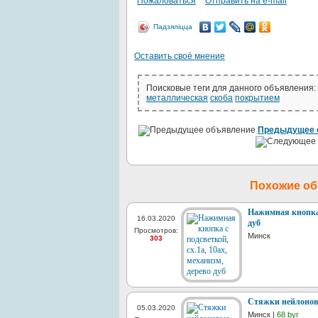
Пожаловаться
Отправить на e-mail
Падзяліцца
Оставить своё мнение
Поисковые теги для данного объявления:
металлическая
cкоба
покрытием
Предыдущее 
Похожие о
Нажимная кнопка с
16.03.2020
дуб
Просмотров:
Минск
303
Стяжки нейлоновые
05.03.2020
Минск |
68 byr