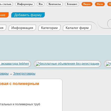
ь статью
Информеры
Rss
Контакты
Блокнот
Видео
Фото
О
ние
Добавить фирму
ия
Информация
Категории
Каталог фирм
овары
→
Электротовары
ковая с полимерным
стальных и полимерных труб