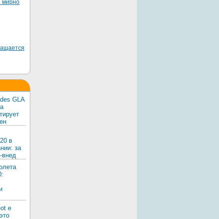
я мирно
ращается
edes GLA
ка
тирует
ен
20 в
нии: за
-внед
олета
0:
и
ot e
 это