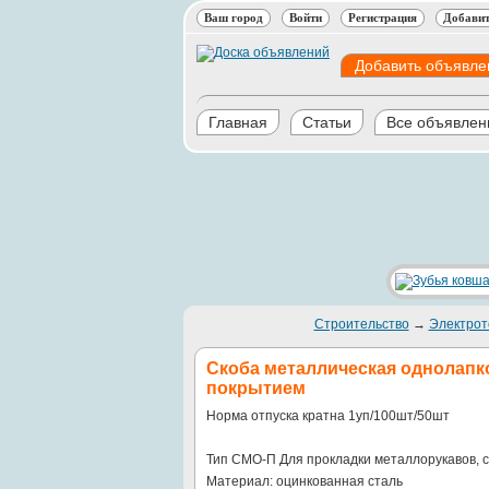
Ваш город
Войти
Регистрация
Добавит
Добавить объявле
Главная
Статьи
Все объявлен
Строительство
→
Электрот
Cкоба металлическая однолап
покрытием
Норма отпуска кратна 1уп/100шт/50шт
Тип СМО-П Для прокладки металлорукавов, 
Материал: оцинкованная сталь