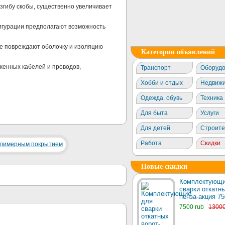
згибу скобы, существенно увеличивает
игурации предполагают возможность
е повреждают оболочку и изоляцию
Категории объявлений
енных кабелей и проводов,
Транспорт
Оборудо
Хобби и отдых
Недвижи
Одежда, обувь
Техника
Для быта
Услуги
Для детей
Строите
Работа
Скидки
Новые скидки
Комплектующи
сварки откатны
пенза-акция 75
7500 rub
1300