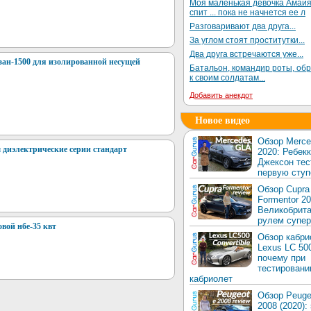
Моя маленькая девочка Амай
спит ... пока не начнется ее л
Разговаривают два друга...
За углом стоят проститутки...
Два друга встречаются уже...
ан-1500 для изолированной несущей
Батальон, командир роты, об
к своим солдатам...
Добавить анекдот
Новое видео
Обзор Merc
 диэлектрические серии стандарт
2020: Ребек
Джексон тес
первую ступ
Обзор Cupra
Formentor 20
Великобрита
рулем супер
вой нбе-35 квт
Обзор кабри
Lexus LC 50
почему при
тестировани
кабриолет
Обзор Peuge
2008 (2020):