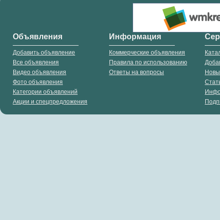
Объявления
Информация
Се
Добавить объявление
Коммерческие объявления
Ката
Все объявления
Правила по использованию
Доба
Видео объявления
Ответы на вопросы
Новы
Фото объявления
Стат
Категории объявлений
Инф
Акции и спецпредложения
Подп