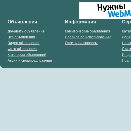
Объявления
Информация
Се
Добавить объявление
Коммерческие объявления
Ката
Все объявления
Правила по использованию
Доба
Видео объявления
Ответы на вопросы
Новы
Фото объявления
Стат
Категории объявлений
Инф
Акции и спецпредложения
Подп