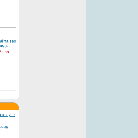
айта seo
кидка
5
uah
 в сауне
жчина