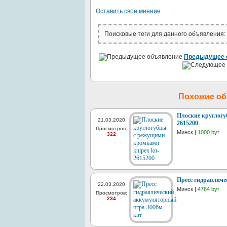
Оставить своё мнение
Поисковые теги для данного объявления:
Предыдущее 
Похожие о
Плоские круглогу
21.03.2020
2615200
Просмотров:
Минск |
1000 byr
322
Пресс гидравличе
22.03.2020
Минск |
4764 byr
Просмотров:
234