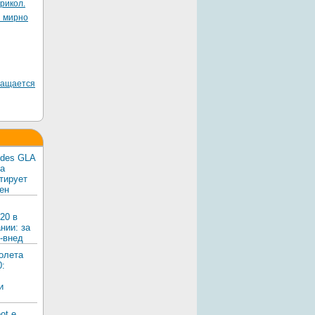
рикол.
я мирно
ращается
edes GLA
ка
тирует
ен
20 в
нии: за
-внед
олета
0:
и
ot e