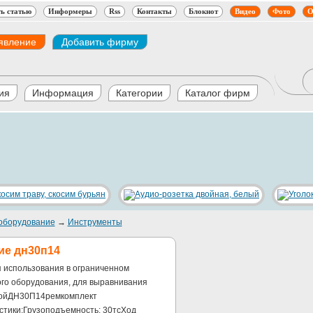
ь статью
Информеры
Rss
Контакты
Блокнот
Видео
Фото
О
явление
Добавить фирму
ия
Информация
Категории
Каталог фирм
оборудование
→
Инструменты
ие дн30п14
использования в ограниченном
ого оборудования, для выравнивания
овойДН30П14ремкомплект
стики:Грузоподъемность: 30тсХод