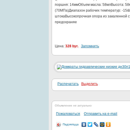
поршня: 14ммОбъем масла: 58млВысота: 58
(70МПа)Диапазон рабочих температур: -15
штокаВысокопрочная опора из закаленной с
предохраняе
Цена:
328 byr.
Запомнить
Распечатать
Выделить
Объявление не актуально
Пожаловаться
Отправить на e-mail
Падзяліцца