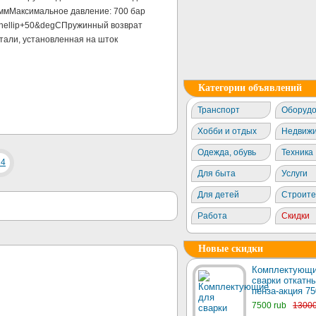
ммМаксимальное давление: 700 бар
&hellip+50&degСПружинный возврат
тали, установленная на шток
Категории объявлений
Транспорт
Оборудо
Хобби и отдых
Недвижи
Одежда, обувь
Техника
Для быта
Услуги
Для детей
Строите
Работа
Скидки
Новые скидки
Комплектующи
сварки откатны
пенза-акция 75
7500 rub
1300