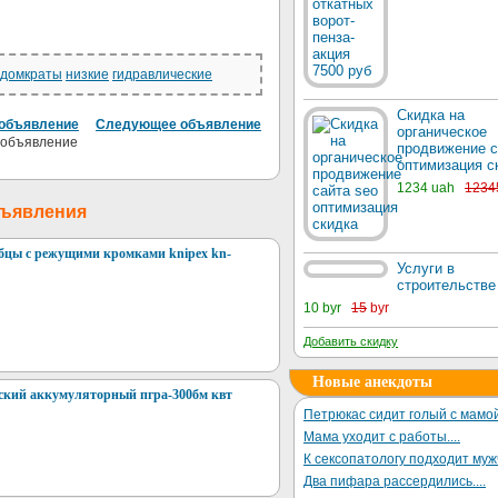
домкраты
низкие
гидравлические
Скидка на
объявление
Следующее объявление
органическое
продвижение с
оптимизация с
1234 uah
1234
бъявления
бцы с режущими кромками knipex kn-
Услуги в
строительстве
10 byr
15
byr
Добавить скидку
Новые анекдоты
ский аккумуляторный пгра-300бм квт
Петрюкас сидит голый с мамой
Мама уходит с работы....
К сексопатологу подходит му
Два пифара рассердились....