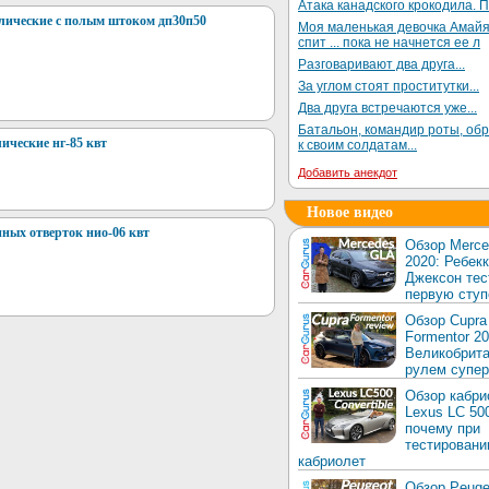
Атака канадского крокодила. П
лические с полым штоком дп30п50
Моя маленькая девочка Амай
спит ... пока не начнется ее л
Разговаривают два друга...
За углом стоят проститутки...
Два друга встречаются уже...
Батальон, командир роты, об
ческие нг-85 квт
к своим солдатам...
Добавить анекдот
Новое видео
ных отверток нио-06 квт
Обзор Merc
2020: Ребек
Джексон тес
первую ступ
Обзор Cupra
Formentor 20
Великобрита
рулем супер
Обзор кабри
Lexus LC 50
почему при
тестировани
кабриолет
Обзор Peuge