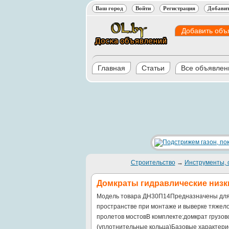
Ваш город
Войти
Регистрация
Добавит
Добавить объ
Главная
Статьи
Все объявлен
Строительство
→
Инструменты, 
Домкраты гидравлические низк
Модель товара ДН30П14Предназначены для 
пространстве при монтаже и выверке тяжел
пролетов мостовВ комплекте:домкрат груз
(уплотнительные кольца)Базовые характери