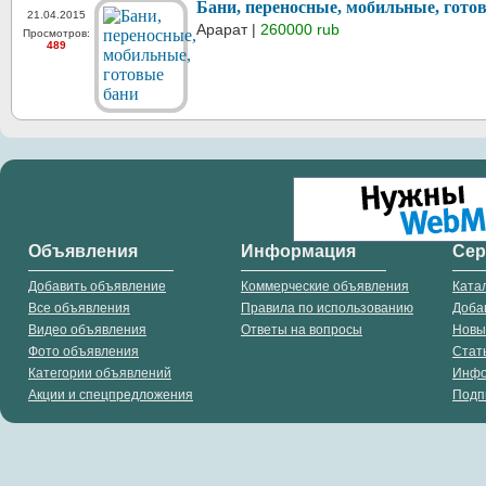
Бани, переносные, мобильные, гото
21.04.2015
Арарат |
260000 rub
Просмотров:
489
Объявления
Информация
Се
Добавить объявление
Коммерческие объявления
Ката
Все объявления
Правила по использованию
Доба
Видео объявления
Ответы на вопросы
Новы
Фото объявления
Стат
Категории объявлений
Инф
Акции и спецпредложения
Подп