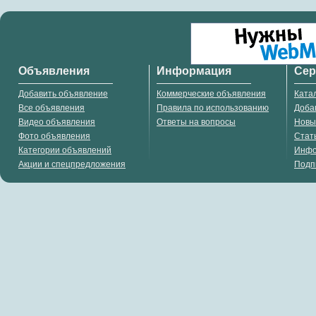
Объявления
Информация
Се
Добавить объявление
Коммерческие объявления
Ката
Все объявления
Правила по использованию
Доба
Видео объявления
Ответы на вопросы
Новы
Фото объявления
Стат
Категории объявлений
Инф
Акции и спецпредложения
Подп