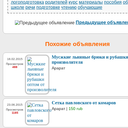
логоподготовка
родителей
курс
материалы
пособия
о
школе
речи
подготовке
чтению
обучающие
Предыдущее объявле
Похожие объявления
Мусжкие льняные брюки и рубашки
16.02.2015
произволителя
Просмотров:
488
Арарат
Сетка павловского от комаров
23.06.2015
Арарат |
150 rub
Просмотров:
1185