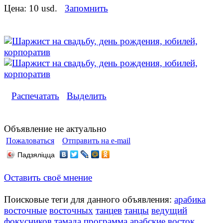
Цена:
10 usd.
Запомнить
Распечатать
Выделить
Объявление не актуально
Пожаловаться
Отправить на e-mail
Падзяліцца
Оставить своё мнение
Поисковые теги для данного объявления:
арабика
восточные
восточных
танцев
танцы
ведущий
фокусников
тамада
программа
арабские
восток