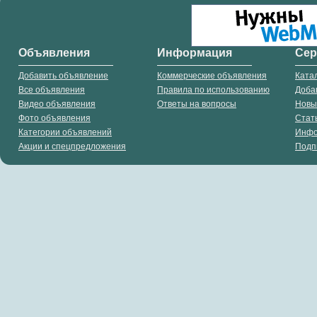
Объявления
Информация
Се
Добавить объявление
Коммерческие объявления
Ката
Все объявления
Правила по использованию
Доба
Видео объявления
Ответы на вопросы
Новы
Фото объявления
Стат
Категории объявлений
Инф
Акции и спецпредложения
Подп