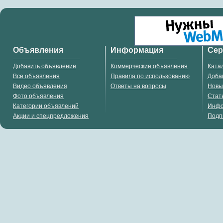
Объявления
Информация
Се
Добавить объявление
Коммерческие объявления
Ката
Все объявления
Правила по использованию
Доба
Видео объявления
Ответы на вопросы
Новы
Фото объявления
Стат
Категории объявлений
Инф
Акции и спецпредложения
Подп