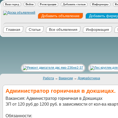
Ваш город
Войти
Регистрация
Добавить статью
Информеры
Rs
Добавить объявление
Добавить фирму
Главная
Статьи
Все объявления
Информация
Работа
→
Вакансии
→
Домработница
Администратор горничная в докшицах.
Вакансия: Администратор горничная в Докшицах
ЗП от 120 руб до 1200 руб. в зависимости от кол-ва квар
Обязанности: